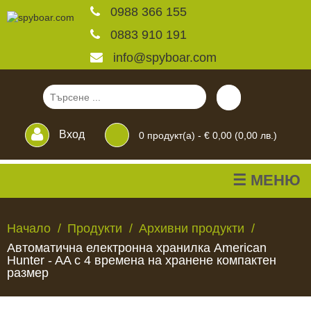
0988 366 155
0883 910 191
info@spyboar.com
Вход
0
продукт(а) -
€ 0,00 (0,00 лв.)
☰ МЕНЮ
Ловни камери
Начало
Продукти
Архивни продукти
Автоматична електронна хранилка American
Фотокапани на живо
Hunter - AA с 4 времена на хранене компактен
размер
Камери за
ЛОВНИ
ФОТОКАПАНИ
КАМЕРИ
ХРАНИЛКИ
ЧАКАЛА