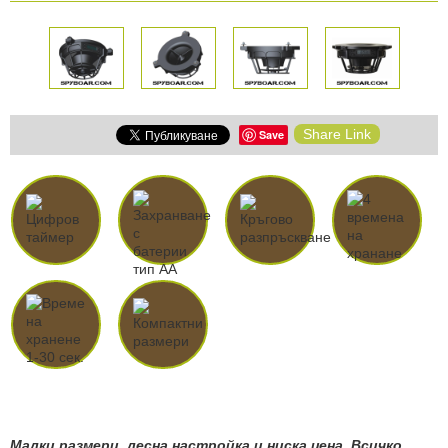
Share Link
Save
Малки размери, лесна настройка и ниска цена. Всичко