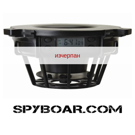
Видеорегистратори
За подаръци
Архивни продукти
изчерпан