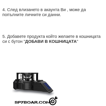
КАМЕРИ
Безопастност и
4. След влизането в акаунта Ви , може да
попълните личните си данни.
сигурност
Боди камери и екшън
камери
5. Добавете продукта който желаете в кошницата
СПОРТНИ
ВИДЕОРЕГИСТРАТОРИ
ЗА
АРХИВНИ
си с бутон "
ДOБАВИ В КОШНИЦАТА
"
И
ПОДАРЪЦИ
ПРОДУКТИ
СМАРТ
Акумулатори и батерии
ЧАСОВНИЦИ
Соларни панели и
зарядни
РАЗГЛЕДАЙ ПРОДУКТИ
Нощно виждане
Спортни и смарт
часовници