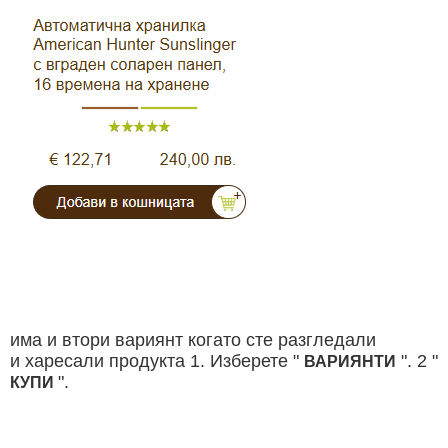
Видеорегистратори
За подаръци
Архивни продукти
има и втори вариянт когато сте разгледали
и
харесали продукта 1. Изберете "
". 2 "
ВАРИЯНТИ
".
КУПИ