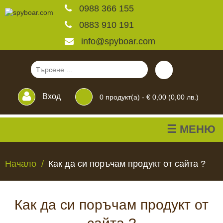
0988 366 155
0883 910 191
info@spyboar.com
Вход
0
продукт(а) -
€ 0,00 (0,00 лв.)
☰ МЕНЮ
Ловни камери
Начало
Как да си поръчам продукт от сайта ?
Фотокапани на живо
Как да си поръчам продукт от
Камери за
ЛОВНИ
ФОТОКАПАНИ
КАМЕРИ
ХРАНИЛКИ
ЧАКАЛА