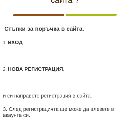
сайта ?
КАМЕРИ
НА
ЗА
видеонаблюдение
ЖИВО
ВИДЕОНАБЛЮДЕНИЕ
Хранилки
Стъпки за поръчка в сайта.
Чакала
ВХОД
1.
ЛОВНИ
Ловни кучета
ЛОВНО
САМОЗАЩИТА
КЪМПИНГ
ЛОВНО
КУЧЕТА
ОБОРУДВАНЕ
И ХОБИ
ОБЛЕКЛО
НОВА РЕГИСТРАЦИЯ
.
2.
Ловно оборудване
Самозащита
и си направете регистрация в сайта.
БЕЗОПАСТНОСТ
БОДИ
АКУМУЛАТОРИ
СОЛАРНИ
НОЩНО
Къмпинг и хоби
3. След регистрацията ще може да влезете в
И
КАМЕРИ
И
ПАНЕЛИ
ВИЖДАНЕ
акаунта си.
СИГУРНОСТ
И
БАТЕРИИ
И
ЕКШЪН
ЗАРЯДНИ
Ловно облекло