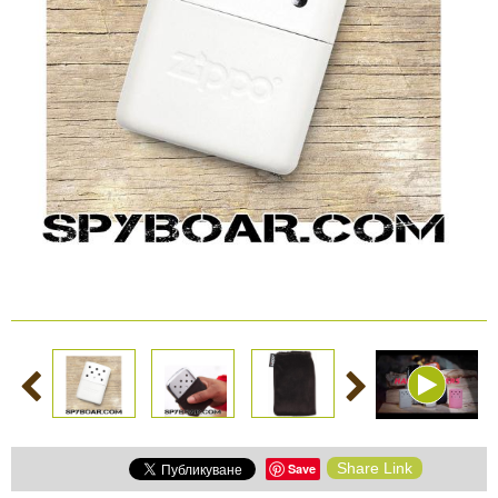
КАМЕРИ
Безопастност и
сигурност
Боди камери и екшън
камери
СПОРТНИ
ВИДЕОРЕГИСТРАТОРИ
ЗА
АРХИВНИ
И
ПОДАРЪЦИ
ПРОДУКТИ
СМАРТ
Акумулатори и батерии
ЧАСОВНИЦИ
Соларни панели и
зарядни
РАЗГЛЕДАЙ ПРОДУКТИ
Нощно виждане
Спортни и смарт
Share Link
Save
часовници