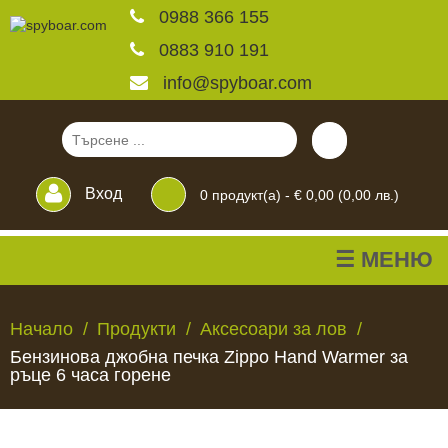
0988 366 155
0883 910 191
info@spyboar.com
Вход
0
продукт(а) -
€ 0,00 (0,00 лв.)
☰ МЕНЮ
Ловни камери
Начало
Продукти
Аксесоари за лов
Бензинова джобна печка Zippo Hand Warmer за
Фотокапани на живо
ръце 6 часа горене
Камери за
ЛОВНИ
ФОТОКАПАНИ
КАМЕРИ
ХРАНИЛКИ
ЧАКАЛА