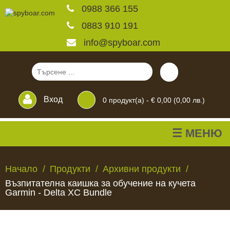
0988 366 155
0883 910 191
info@spyboar.com
Вход
0
продукт(а) -
€ 0,00 (0,00 лв.)
☰ МЕНЮ
Ловни камери
Начало
Продукти
Архивни продукти
Възпитателна каишка за обучение на кучета
Фотокапани на живо
Garmin - Delta XC Bundle
Камери за
ЛОВНИ
ФОТОКАПАНИ
КАМЕРИ
ХРАНИЛКИ
ЧАКАЛА