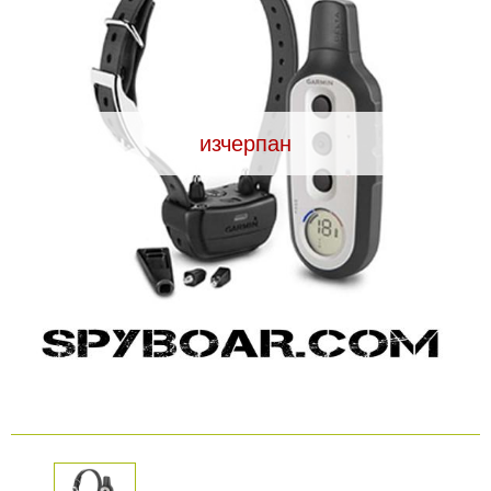
Видеорегистратори
За подаръци
изчерпан
Архивни продукти