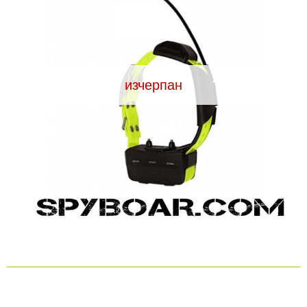
Видеорегистратори
За подаръци
изчерпан
Архивни продукти