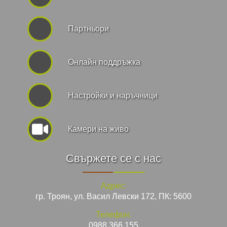
Партньори
Онлайн поддръжка
Hастройки и наръчници
Камери на живо
Свържете се с нас
Адрес:
гр. Троян, ул. Васил Левски 172, ПК: 5600
Телефон:
0988 366 155