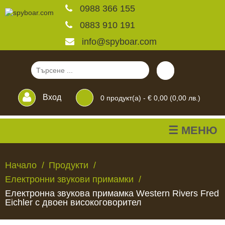
0988 366 155
0883 910 191
info@spyboar.com
Вход
0
продукт(а) -
€ 0,00 (0,00 лв.)
☰ МЕНЮ
Ловни камери
Начало
Продукти
Електронни звукови примамки
Фотокапани на живо
Електронна звукова примамка Western Rivers Fred
Eichler с двоен високоговорител
Камери за
ЛОВНИ
ФОТОКАПАНИ
КАМЕРИ
ХРАНИЛКИ
ЧАКАЛА