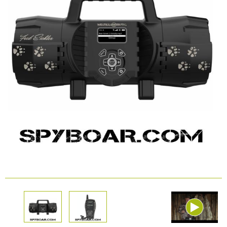
КАМЕРИ
Безопастност и
сигурност
Боди камери и екшън
камери
СПОРТНИ
ВИДЕОРЕГИСТРАТОРИ
ЗА
АРХИВНИ
И
ПОДАРЪЦИ
ПРОДУКТИ
СМАРТ
Акумулатори и батерии
ЧАСОВНИЦИ
Соларни панели и
зарядни
РАЗГЛЕДАЙ ПРОДУКТИ
Нощно виждане
Спортни и смарт
часовници