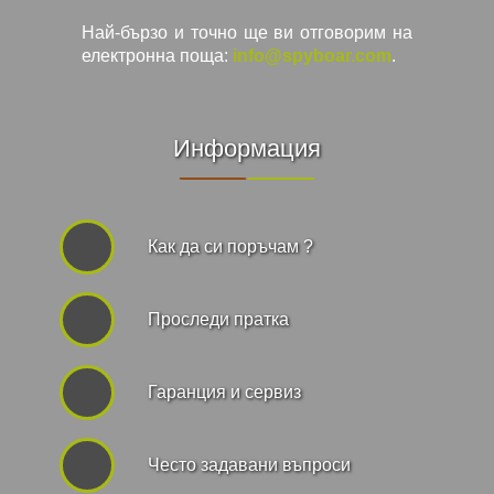
Най-бързо и точно ще ви отговорим на
електронна поща:
info@spyboar.com
.
Информация
Как да си поръчам ?
Проследи пратка
Гаранция и сервиз
Често задавани въпроси