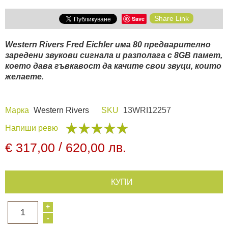
Share Link
Save
Видеорегистратори
Western Rivers Fred Eichler
има 80 предварително
За подаръци
заредени звукови сигнала и разполага с 8GB памет,
което дава гъвкавост да качите свои звуци, които
желаете.
Архивни продукти
Марка
Western Rivers
SKU
13WRI12257
Напиши ревю
/
€ 317,00
620,00 лв.
КУПИ
+
1
-