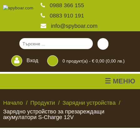
0988 366 155
0883 910 191
info@spyboar.com
Вход
0
продукт(а) -
€ 0,00 (0,00 лв.)
☰ МЕНЮ
Ловни камери
Начало
Продукти
Зарядни устройства
Зарядно устройство за презареждащи
Фотокапани на живо
акумулатори S-Charge 12V
Камери за
ЛОВНИ
ФОТОКАПАНИ
КАМЕРИ
ХРАНИЛКИ
ЧАКАЛА