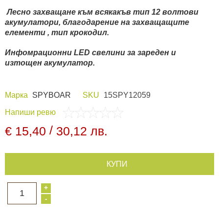
Лесно захващане към всякакъв тип 12 волтови
Видеорегистратори
акумулатори, благодарение на захващащите
елементи , тип крокодил.
За подаръци
Инфомрационни LED свелини за зареден и
изтощен акумулатор.
Архивни продукти
Марка
SPYBOAR
SKU
15SPY12059
Напиши ревю
/
€ 15,40
30,12 лв.
КУПИ
+
1
-