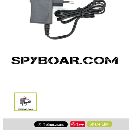
КАМЕРИ
Безопастност и
сигурност
Боди камери и екшън
камери
СПОРТНИ
ВИДЕОРЕГИСТРАТОРИ
ЗА
АРХИВНИ
И
ПОДАРЪЦИ
ПРОДУКТИ
СМАРТ
Акумулатори и батерии
ЧАСОВНИЦИ
Соларни панели и
зарядни
РАЗГЛЕДАЙ ПРОДУКТИ
Нощно виждане
Спортни и смарт
Share Link
Save
часовници