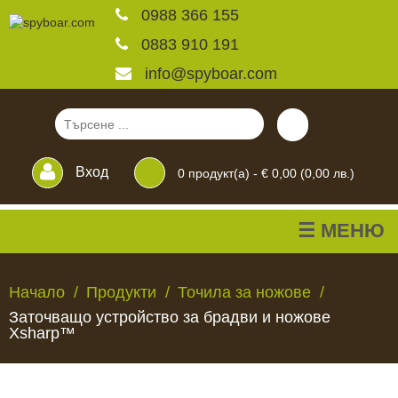
0988 366 155
0883 910 191
info@spyboar.com
Вход
0
продукт(а) -
€ 0,00 (0,00 лв.)
☰ МЕНЮ
Ловни камери
Начало
Продукти
Точила за ножове
Заточващо устройство за брадви и ножове
Фотокапани на живо
Xsharp™
Камери за
ЛОВНИ
ФОТОКАПАНИ
КАМЕРИ
ХРАНИЛКИ
ЧАКАЛА