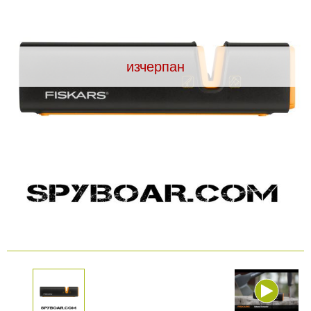
Видеорегистратори
изчерпан
За подаръци
Архивни продукти