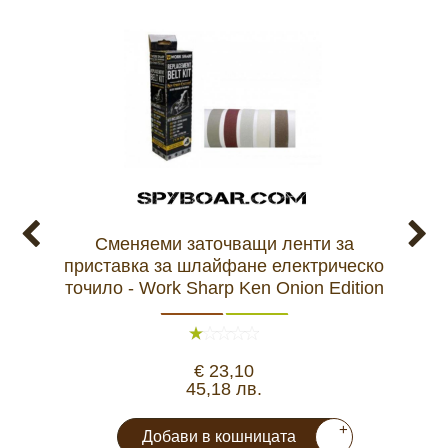
Сменяеми заточващи ленти за
приставка за шлайфане електрическо
акуму
точило - Work Sharp Ken Onion Edition
€ 23,10
45,18 лв.
+
Добави в кошницата