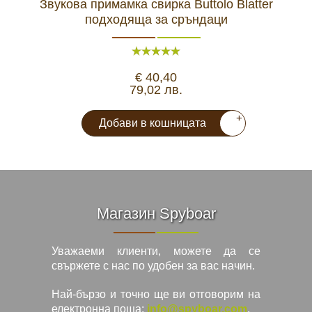
Звукова примамка свирка Buttolo Blatter
Зву
подходяща за сръндаци
€ 40,40
79,02 лв.
+
Добави в кошницата
Магазин Spyboar
Уважаеми клиенти, можете да се
свържете с нас по удобен за вас начин.
Най-бързо и точно ще ви отговорим на
електронна поща:
info@spyboar.com
.