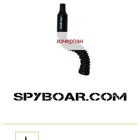
Видеорегистратори
За подаръци
изчерпан
Архивни продукти