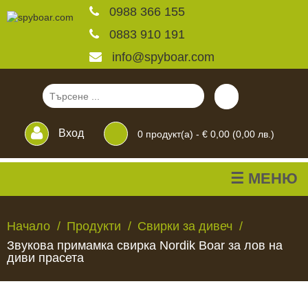
0988 366 155
0883 910 191
info@spyboar.com
Вход
0
продукт(а) -
€ 0,00 (0,00 лв.)
☰ МЕНЮ
Ловни камери
Начало
Продукти
Свирки за дивеч
Звукова примамка свирка Nordik Boar за лов на
Фотокапани на живо
диви прасета
Камери за
ЛОВНИ
ФОТОКАПАНИ
КАМЕРИ
ХРАНИЛКИ
ЧАКАЛА