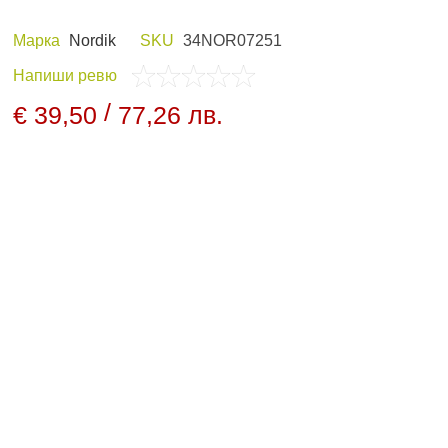
Марка
Nordik
SKU
34NOR07251
Напиши ревю
 И ХОБИ
ЛОВНО ОБЛЕКЛО
/
€ 39,50
77,26 лв.
ПАНЕЛИ И
НОЩНО ВИЖДАНЕ
ДНИ
АРХИВНИ ПРОДУКТИ