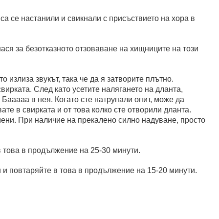
 са се настанили и свикнали с присъствието на хора в
нася за безотказното отзоваване на хищниците на този
о излиза звукът, така че да я затворите плътно.
вирката. След като усетите налягането на дланта,
 Бааааа в нея. Когато сте натрупали опит, може да
ате в свирката и от това колко сте отворили дланта.
омени. При наличие на прекалено силно надуване, просто
в това в продължение на 25-30 минути.
 и повтаряйте в това в продължение на 15-20 минути.