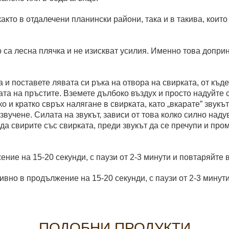
кто в отдалечени планински райони, така и в такива, които
то са лесна плячка и не изискват усилия. Именно това допри
 и поставете лявата си ръка на отвора на свирката, от къдет
ата на пръстите. Вземете дълбоко въздух и просто надуйте с
о и кратко свръх налягане в свирката, като „вкарате” звукът
вучене. Силата на звукът, зависи от това колко силно надув
да свирите със свирката, преди звукът да се пречупи и пр
ие на 15-20 секунди, с паузи от 2-3 минути и повтаряйте 
вно в продължение на 15-20 секунди, с паузи от 2-3 минути
ПОДОБНИ ПРОДУКТИ