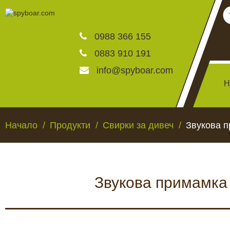
0988 366 155
0883 910 191
info@spyboar.com
Н
Ловни камери
Начало
Продукти
Свирки за дивеч
Звукова п
Фотокапани на живо
Звукова примамка 
Камери за видеонаблю
ЛОВНИ КАМЕРИ
ФОТОКАПАНИ НА
Хранилки