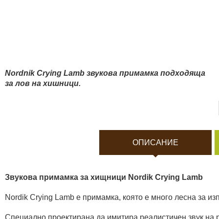
Боди камери и екшън к
Акумулатори и батерии
Соларни панели и заря
Nordnik Crying Lamb звукова примамка подходяща
за лов на хишници.
Нощно виждане
Спортни и смарт часовн
ОПИСАНИЕ
Видеорегистратори
Звукова примамка за хищници Nordik Crying Lamb
За подаръци
Nordik Crying Lamb е примамка, която е много лесна за из
Архивни продукти
Специално проектирана да имитира реалистичен звук на р