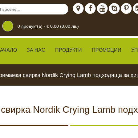
0
продукт(а) -
€ 0,00 (0,00 лв.)
АЧАЛО
ЗА НАС
ПРОДУКТИ
ПРОМОЦИИ
У
римамка свирка Nordik Crying Lamb подходяща за х
свирка Nordik Crying Lamb по
дение
 ЖИВО
КАМЕРИ ЗА
ХРАН
ВИДЕОНАБЛЮДЕНИЕ