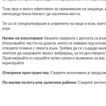
Този звук е много ефективен за примамване на хищници, ка
непосредствена близост до населени места.
Те са се специализирали в улавянето на овце и кози, кои
взук.
Начин на използване
Хванете свирката с дясната си ръка
Използвайте частта на дланта, която се намира под основ
отворете плавно с лявата ръка. Трябва да се създаде малк
опитате да направите звукът вибриращ, за по-достоверно з
Практикувайте и слушайте колко силно е възможно за вас 
коригирайте
Отворени пространства:
Свирете интензивно в продължен
По-малки полета или залесени райони:
Свирете интензи