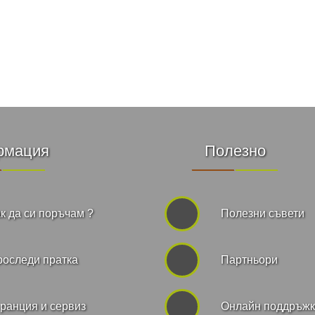
рмация
Полезно
к да си поръчам ?
Полезни съвети
роследи пратка
Партньори
ранция и сервиз
Онлайн поддръж