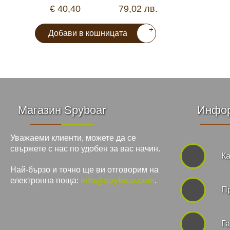
€ 40,40
79,02 лв.
+
Добави в кошницата
Магазин Spyboar
Инфо
Уважаеми клиенти, можете да се
свържете с нас по удобен за вас начин.
Ка
Най-бързо и точно ще ви отговорим на
електронна поща:
info@spyboar.com
.
П
Га