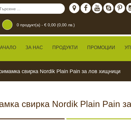
0
продукт(а) -
€ 0,00 (0,00 лв.)
АЧАЛО
ЗА НАС
ПРОДУКТИ
ПРОМОЦИИ
У
римамка свирка Nordik Plain Pain за лов хищници
амка свирка Nordik Plain Pain з
дение
 ЖИВО
КАМЕРИ ЗА
ХРАН
ВИДЕОНАБЛЮДЕНИЕ