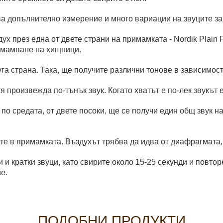
а допълнително измерение и много вариации на звуците за 
ух през една от двете страни на примамката - Nordik Plain
римамване на хищници.
га страна. Така, ще получите различни тонове в зависимост
я произвежда по-тънък звук. Когато хватът е по-лек звукът е
 по средата, от двете посоки, ще се получи един общ звук н
те в примамката. Въздухът трябва да идва от диафрагмата, 
 и кратки звуци, като свирите около 15-25 секунди и повтор
е.
ПОДОБНИ ПРОДУКТИ