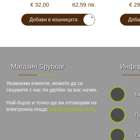
€ 32,00
62,59 лв.
€ 29
+
Добави в кошницата
Доба
Магазин Spyboar
Инфо
Уважаеми клиенти, можете да се
свържете с нас по удобен за вас начин.
Ка
Най-бързо и точно ще ви отговорим на
електронна поща:
info@spyboar.com
.
П
Га