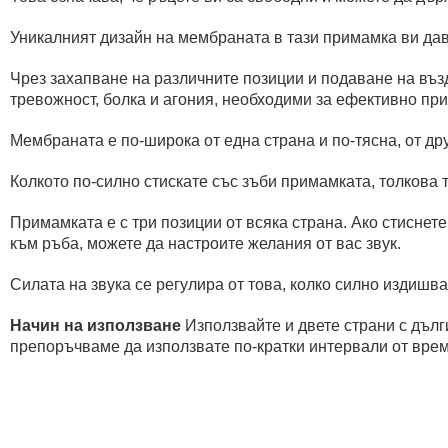
Уникалният дизайн на мембраната в тази примамка ви дав
Чрез захапване на различните позиции и подаване на възд
тревожност, болка и агония, необходими за ефективно п
Мембраната е по-широка от една страна и по-тясна, от дру
Колкото по-силно стискате със зъби примамката, толкова т
Примамката е с три позиции от всяка страна. Ако стиснете
към ръба, можете да настроите желания от вас звук.
Силата на звука се регулира от това, колко силно издишва
Начин на използване
Използвайте и двете страни с дълги
препоръчваме да използвате по-кратки интервали от врем