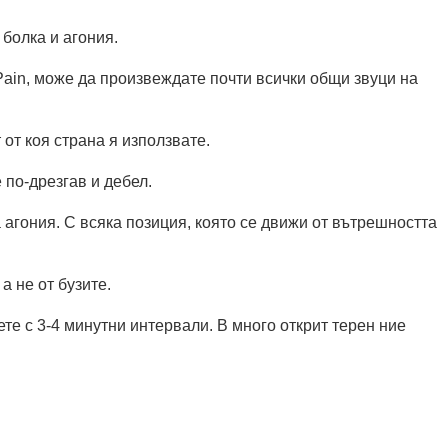
болка и агония.
 Pain, може да произвеждате почти всички общи звуци на
 от коя страна я използвате.
 по-дрезгав и дебел.
а агония. С всяка позиция, която се движи от вътрешността
а не от бузите.
ете с 3-4 минутни интервали. В много открит терен ние