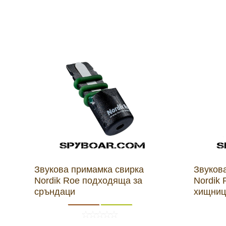
Звукова примамка свирка
Звуков
Nordik Roe подходяща за
Nordik 
сръндаци
хищниц