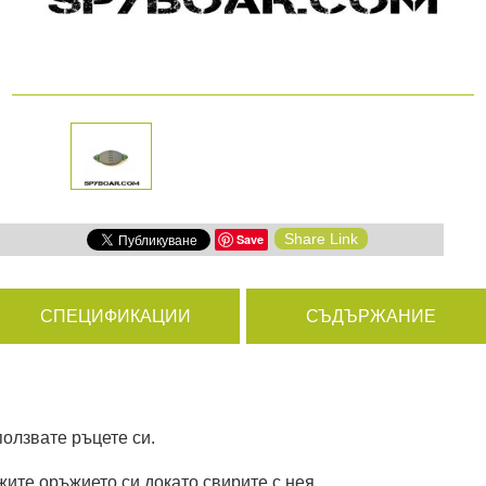
амери
РАЗГЛЕДАЙ ПРОДУКТИ
дни
Share Link
Save
ици
СПЕЦИФИКАЦИИ
СЪДЪРЖАНИЕ
ползвате ръцете си.
жите оръжието си докато свирите с нея.