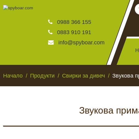
0988 366 155
0883 910 191
info@spyboar.com
Н
Ловни камери
Начало
Продукти
Свирки за дивеч
Звукова п
Фотокапани на живо
Звукова прим
Камери за видеонаблю
ЛОВНИ КАМЕРИ
ФОТОКАПАНИ НА
Хранилки