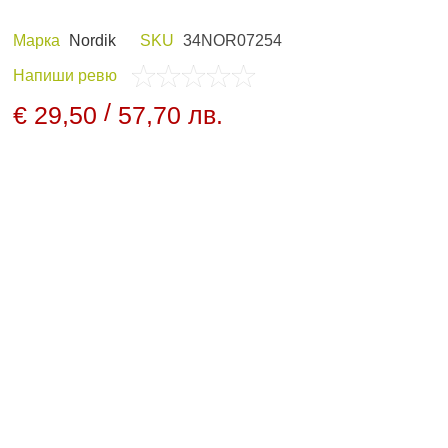
Марка
Nordik
SKU
34NOR07254
Напиши ревю
 И ХОБИ
ЛОВНО ОБЛЕКЛО
/
€ 29,50
57,70 лв.
ПАНЕЛИ И
НОЩНО ВИЖДАНЕ
ДНИ
АРХИВНИ ПРОДУКТИ