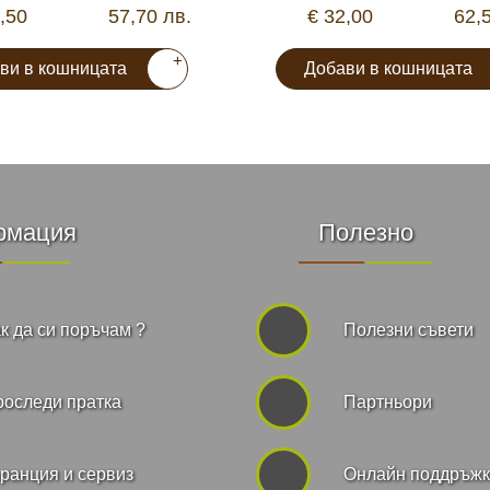
,50
57,70 лв.
€ 32,00
62,
+
ви в кошницата
Добави в кошницата
рмация
Полезно
к да си поръчам ?
Полезни съвети
роследи пратка
Партньори
ранция и сервиз
Онлайн поддръж