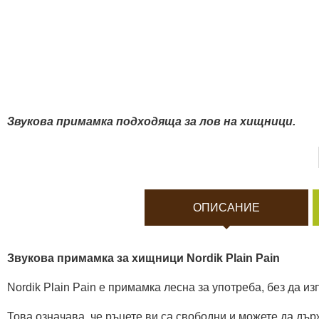
Боди камери и екшън к
Акумулатори и батерии
Соларни панели и заря
Звукова примамка подходяща за лов на хищници.
Нощно виждане
Спортни и смарт часовн
ОПИСАНИЕ
Видеорегистратори
Звукова примамка за хищници Nordik Plain Pain
За подаръци
Nordik Plain Pain е примамка лесна за употреба, без да из
Архивни продукти
Това означава, че ръцете ви са свободни и можете да дър