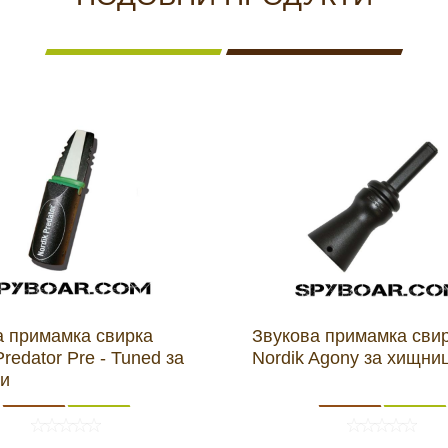
а примамка свирка
Звукова примамка сви
Predator Pre - Tuned за
Nordik Agony за хищни
и