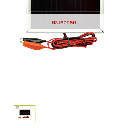
Видеорегистратори
изчерпан
За подаръци
Архивни продукти