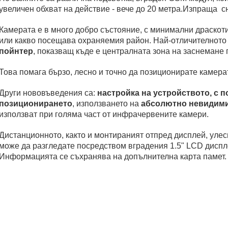
увеличен обхват на действие - вече до 20 метра.Изпраща 
Камерата е в много добро състояние, с минимални драскоти
или какво посещава охраняемия район. Най-отличителното 
пойнтер
, показващ къде е централната зона на заснемане 
Това помага бързо, лесно и точно да позиционирате камерат
Други нововъведения са:
настройка на устройството, с 
позиционирането
, използването на
абсолютно невидими
използват при голяма част от инфрачервените камери.
Дистанционното, както и монтираният отпред дисплей, улес
може да разгледате посредством вградения 1.5" LCD дисплей
Информацията се съхранява на допълнителна карта памет.