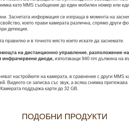
снимка като MMS съобщение до един мобилен номер или един
ни. Заснетата информация се изпраща в момента на заснем
свойство, което прави камерата различна, спрямо други фо
при детекция.
а правилно и в точното място което искате да заснемате.
помощта на дистанционно управление
,
разположение на
 инфрачервени диоди,
използващи 940 nm дължина на въл
няват настройките на камерата, в сравнение с други MMS к
. Видеото се записва със звук, а всяка снимка притежава о
 Камерата поддържа карти до 32 GB.
ПОДОБНИ ПРОДУКТИ