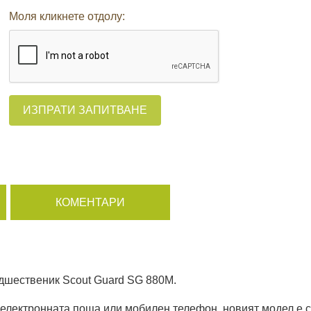
Моля кликнете отдолу:
ИЗПРАТИ ЗАПИТВАНЕ
КОМЕНТАРИ
едшественик Scout Guard SG 880M.
електронната поща или мобилен телефон, новият модел е с