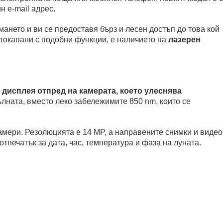
 e-mail адрес.
ането и ви се предоставя бърз и лесен достъп до това кой
токапани с подобни функции, е наличието на
лазерен
 дисплея отпред на камерата, което улеснява
ната, вместо леко забележимите 850 nm, които се
амери. Резолюцията е 14 MP, а направените снимки и видео
тпечатък за дата, час, температура и фаза на луната.