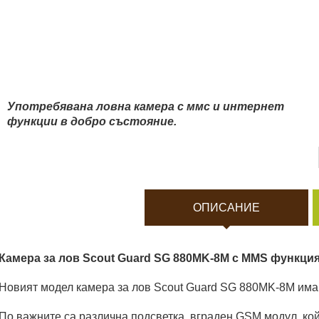
Боди камери и екшън к
Акумулатори и батерии
Соларни панели и заря
Употребявана ловна камера с ммс и интернет
функции в добро състояние.
Нощно виждане
Спортни и смарт часовн
ОПИСАНИЕ
Видеорегистратори
Камера за лов Scout Guard SG 880MK-8M с MMS функция
За подаръци
Новият модел камера за лов Scout Guard SG 880MK-8M има 
Архивни продукти
По важните са различна подсветка, вграден GSM модул, к