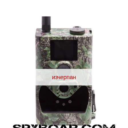
ВАНЕ
САМОЗАЩИТА
КЪМПИНГ
ЕКШЪН
АКУМУЛАТОРИ И БАТЕРИИ
СОЛАРНИ 
изчерпан
ЗАРЯ
ст
ОРЕГИСТРАТОРИ
ЗА ПОДАРЪЦИ