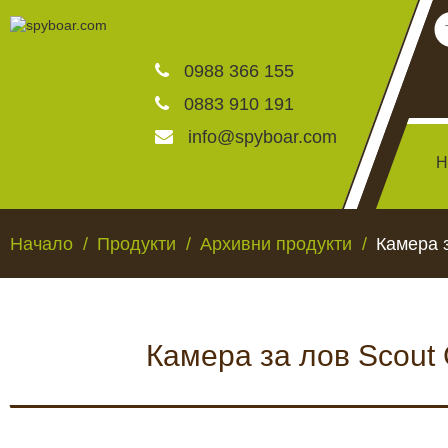
0988 366 155
0883 910 191
info@spyboar.com
Н
Ловни камери
Начало
Продукти
Архивни продукти
Камера 
Фотокапани на живо
Камера за лов Scout
Камери за видеонаблю
ЛОВНИ КАМЕРИ
ФОТОКАПАНИ НА
Хранилки