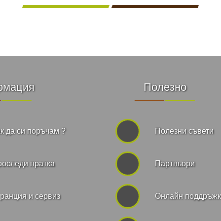
рмация
Полезно
к да си поръчам ?
Полезни съвети
роследи пратка
Партньори
ранция и сервиз
Онлайн поддръж