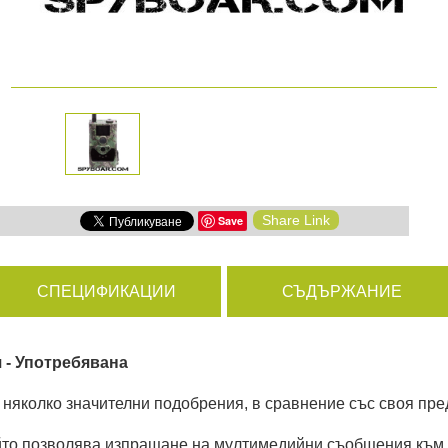
амери
РАЗГЛЕДАЙ ПРОДУКТИ
дни
Share Link
Save
ици
СПЕЦИФИКАЦИИ
СЪДЪРЖАНИЕ
 - Употребявана
няколко значителни подобрения, в сравнение със своя пр
ойто позволява изпращане на мултимедийни съобщения към 