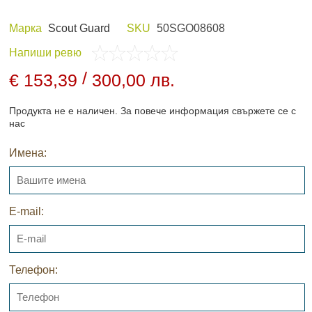
Марка
Scout Guard
SKU
50SGO08608
Напиши ревю
 И ХОБИ
ЛОВНО ОБЛЕКЛО
/
€ 153,39
300,00 лв.
Продукта не е наличен. За повече информация свържете се с
нас
Имена:
ПАНЕЛИ И
НОЩНО ВИЖДАНЕ
ДНИ
E-mail:
Телефон:
АРХИВНИ ПРОДУКТИ