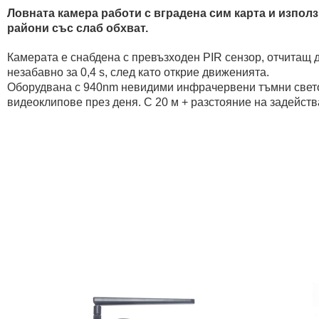
Ловната камера работи с вградена сим карта и изпол
райони със слаб обхват.
Камерата е снабдена с превъзходен PIR сензор, отчитащ 
незабавно за 0,4 s, след като открие движенията.
Оборудвана с 940nm невидими инфрачервени тъмни светод
видеоклипове през деня. С 20 м + разстояние на задейст