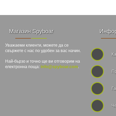
Магазин Spyboar
Инфо
Уважаеми клиенти, можете да се
свържете с нас по удобен за вас начин.
Ка
Най-бързо и точно ще ви отговорим на
електронна поща:
info@spyboar.com
.
П
Га
Че