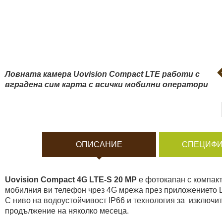
Боди камери и екшън к
Акумулатори и батерии
Соларни панели и заря
Ловната камера Uovision Compact LTE работи с
вградена сим карта с всички мобилни оператори
Нощно виждане
Спортни и смарт часовн
ОПИСАНИЕ
СПЕЦИФИ
Видеорегистратори
Uovision Compact 4G LTE-S 20 MP
e фотокапан с компакт
За подаръци
мобилния ви телефон чрез 4G мрежа през приложението
С ниво на водоустойчивост IP66 и технология за изключит
продължение на няколко месеца.
Архивни продукти