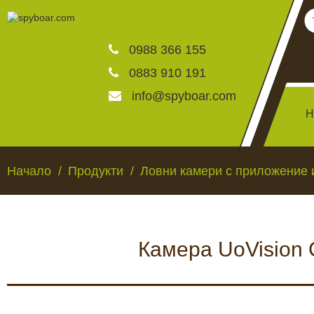
0988 366 155
0883 910 191
info@spyboar.com
Н
Ловни камери
Начало
Продукти
Ловни камери с приложение 
Фотокапани на живо
Камера UoVision
Камери за видеонаблю
ЛОВНИ КАМЕРИ
ФОТОКАПАНИ НА
Хранилки