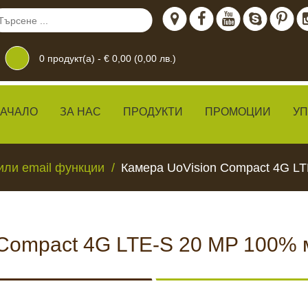
0
продукт(а) -
€ 0,00 (0,00 лв.)
АЧАЛО
ЗА НАС
ПРОДУКТИ
ПРОМОЦИИ
У
или email функции
Камера UoVision Compact 4G L
 Compact 4G LTE-S 20 MP 100% 
дение
 ЖИВО
КАМЕРИ ЗА
ХРАН
ВИДЕОНАБЛЮДЕНИЕ