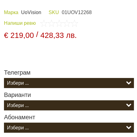
Марка
UoVision
SKU
01UOV12268
Напиши ревю
 И ХОБИ
ЛОВНО ОБЛЕКЛО
/
€ 219,00
428,33 лв.
Телеграм
ПАНЕЛИ И
НОЩНО ВИЖДАНЕ
ДНИ
Варианти
Абонамент
АРХИВНИ ПРОДУКТИ