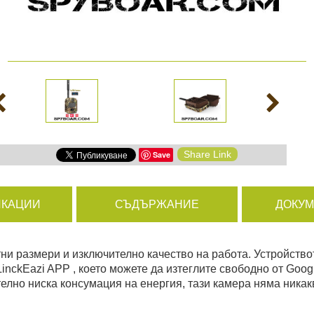
амери
РАЗГЛЕДАЙ ПРОДУКТИ
дни
Share Link
Save
ици
КАЦИИ
СЪДЪРЖАНИЕ
ДОКУ
ни размери и изключително качество на работа. Устройство
LinckEazi APP , което можете да изтеглите свободно от Goog
елно ниска консумация на енергия, тази камера няма никак