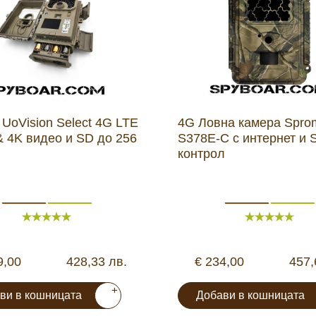
UoVision Select 4G LTE
4G Ловна камера Spro
& 4K видео и SD до 256
S378Е-C с интернет и
контрол
9,00
428,33 лв.
€ 234,00
457,
+
ви в кошницата
Добави в кошницата