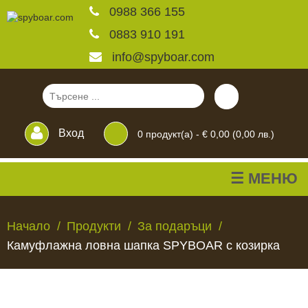
0988 366 155
0883 910 191
info@spyboar.com
Вход
0
продукт(а) -
€ 0,00 (0,00 лв.)
☰ МЕНЮ
Ловни камери
Начало
Продукти
За подаръци
Камуфлажна ловна шапка SPYBOAR с козирка
Фотокапани на живо
Камери за
ЛОВНИ
ФОТОКАПАНИ
КАМЕРИ
ХРАНИЛКИ
ЧАКАЛА