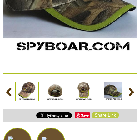
КАМЕРИ
Безопастност и
сигурност
Боди камери и екшън
камери
СПОРТНИ
ВИДЕОРЕГИСТРАТОРИ
ЗА
АРХИВНИ
И
ПОДАРЪЦИ
ПРОДУКТИ
СМАРТ
Акумулатори и батерии
ЧАСОВНИЦИ
Соларни панели и
зарядни
РАЗГЛЕДАЙ ПРОДУКТИ
Нощно виждане
Share Link
Save
Спортни и смарт
часовници