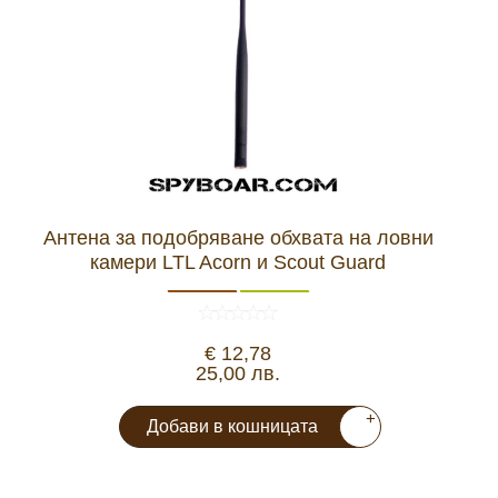
Видеорегистратори
За подаръци
Архивни продукти
Антена за подобряване обхвата на ловни
камери LTL Acorn и Scout Guard
€ 12,78
25,00 лв.
+
Добави в кошницата