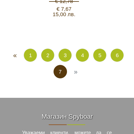
€ 12,78
€ 7,67
15,00 лв.
«
1
2
3
4
5
6
»
7
Магазин Spyboar
Уважаеми клиенти, можете да се