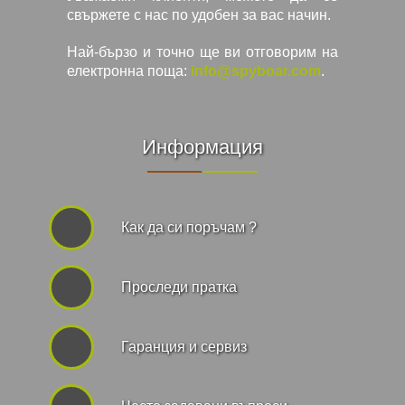
свържете с нас по удобен за вас начин.
Най-бързо и точно ще ви отговорим на
електронна поща:
info@spyboar.com
.
Информация
Как да си поръчам ?
Проследи пратка
Гаранция и сервиз