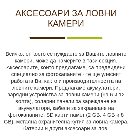
КАМЕРИ
НА
ЗА
видеонаблюдение
ЖИВО
ВИДЕОНАБЛЮДЕНИЕ
АКСЕСОАРИ ЗА ЛОВНИ
Хранилки
КАМЕРИ
Чакала
Всичко, от което се нуждаете за Вашите ловните
ЛОВНИ
Ловни кучета
ЛОВНО
САМОЗАЩИТА
КЪМПИНГ
ЛОВНО
камери, може да намерите в тази секция.
КУЧЕТА
ОБОРУДВАНЕ
И ХОБИ
ОБЛЕКЛО
Аксесоарите, които предлагаме, са предвидени
Ловно оборудване
специално за фотокапаните - те ще улеснят
работата Ви, както и производителността на
ловните камери. Предлагаме акумулатори,
Самозащита
зарядни устройства за ловни камери (на 6 и 12
волта), соларни панели за зареждане на
БЕЗОПАСТНОСТ
акумулатори, кабели за захранване на
БОДИ
АКУМУЛАТОРИ
СОЛАРНИ
НОЩНО
Къмпинг и хоби
И
КАМЕРИ
И
ПАНЕЛИ
ВИЖДАНЕ
фотокапаните, SD карти памет (2 GB, 4 GB и 8
СИГУРНОСТ
И
БАТЕРИИ
И
GB), метална охранителна кутия за ловна камера,
ЕКШЪН
ЗАРЯДНИ
Ловно облекло
батерии и други аксесоари за лов.