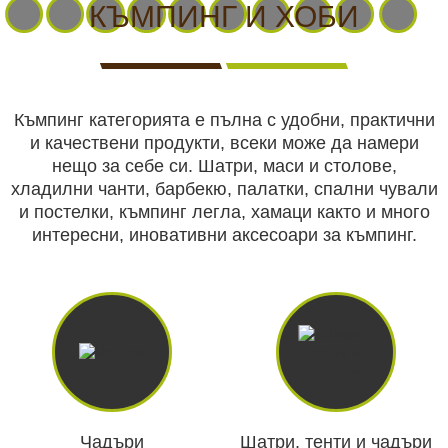
КАМЕРИ
НА
ЗА
видеонаблюдение
КЪМПИНГ И ХОБИ
ЖИВО
ВИДЕОНАБЛЮДЕНИЕ
Хранилки
Къмпинг категорията е пълна с удобни, практични
Чакала
и качествени продукти, всеки може да намери
нещо за себе си. Шатри, маси и столове,
ЛОВНИ
Ловни кучета
ЛОВНО
САМОЗАЩИТА
КЪМПИНГ
ЛОВНО
хладилни чанти, барбекю, палатки, спални чували
КУЧЕТА
ОБОРУДВАНЕ
И ХОБИ
ОБЛЕКЛО
и постелки, къмпинг легла, хамаци както и много
интересни, иновативни аксесоари за къмпинг.
Ловно оборудване
Самозащита
БЕЗОПАСТНОСТ
БОДИ
АКУМУЛАТОРИ
СОЛАРНИ
НОЩНО
Къмпинг и хоби
И
КАМЕРИ
И
ПАНЕЛИ
ВИЖДАНЕ
СИГУРНОСТ
И
БАТЕРИИ
И
ЕКШЪН
ЗАРЯДНИ
Ловно облекло
Чадъри
Шатри, тенти и чадъри