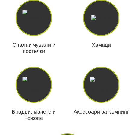
Видеорегистратори
За подаръци
Спални чували и
Хамаци
Архивни продукти
постелки
Брадви, мачете и
Аксесоари за къмпинг
ножове