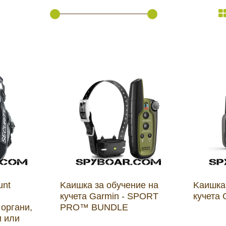
амери
РАЗГЛЕДАЙ ПРОДУКТИ
дни
ици
unt
Kаишка за обучение на
Kаишка
кучета Garmin - SPORT
кучета 
органи,
PRO™ BUNDLE
и или