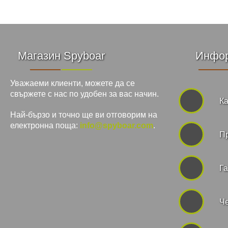
Магазин Spyboar
Инфо
Уважаеми клиенти, можете да се
свържете с нас по удобен за вас начин.
Ка
Най-бързо и точно ще ви отговорим на
електронна поща:
info@spyboar.com
.
П
Га
Че