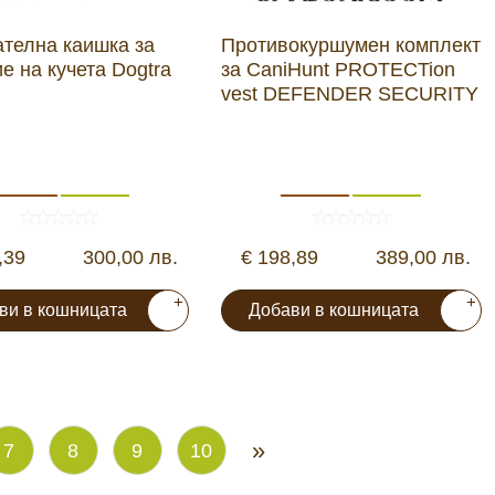
ателна каишка за
Противокуршумен комплект
е на кучета Dogtra
за CaniHunt PROTECTion
vest DEFENDER SECURITY
,39
300,00 лв.
€ 198,89
389,00 лв.
+
+
ви в кошницата
Добави в кошницата
»
7
8
9
10