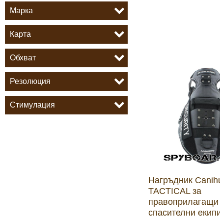
Боди камери и екшън к
Марка
Акумулатори и батерии
Карта
Обхват
Соларни панели и заря
Резолюция
Нощно виждане
Стимулация
Спортни и смарт часовн
Видеорегистратори
Нагръдник Canih
За подаръци
TACTICAL за
правоприлагащи 
Архивни продукти
спасителни екип