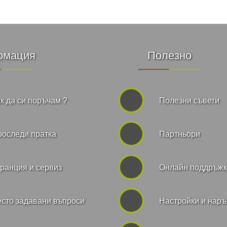
рмация
Полезно
к да си поръчам ?
Полезни съвети
роследи пратка
Партньори
ранция и сервиз
Онлайн поддръж
сто задавани въпроси
Hастройки и нар