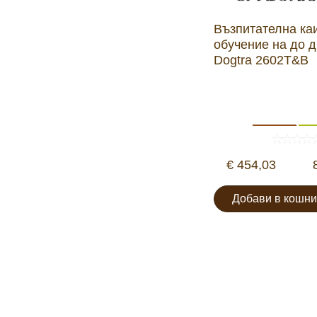
Възпитателна ка
обучение на до д
Dogtra 2602T&B
€ 454,03
Добави в кошни