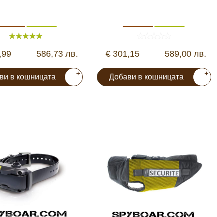
,99
586,73 лв.
€ 301,15
589,00 лв.
+
+
ви в кошницата
Добави в кошницата