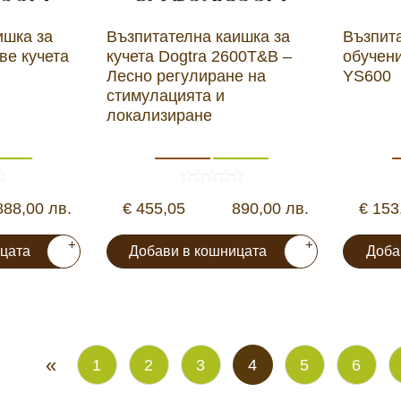
ишка за
Възпитателна каишка за
Възпит
ве кучета
кучета Dogtra 2600T&B –
обучени
Лесно регулиране на
YS600
стимулацията и
локализиране
888,00 лв.
€ 455,05
890,00 лв.
€ 153
+
+
цата
Добави в кошницата
Доба
«
1
2
3
4
5
6