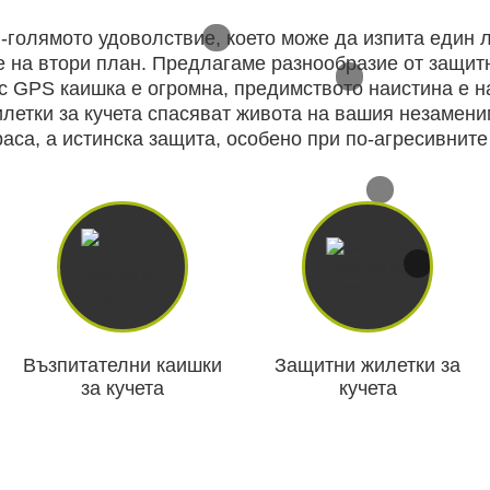
й-голямото удоволствие, което може да изпита един 
е на втори план. Предлагаме разнообразие от защит
с GPS каишка е огромна, предимството наистина е н
ВАНЕ
САМОЗАЩИТА
КЪМПИНГ
летки за кучета спасяват живота на вашия незаменим
раса, а истинска защита, особено при по-агресивните 
ЕКШЪН
АКУМУЛАТОРИ И БАТЕРИИ
СОЛАРНИ 
ЗАРЯ
Възпитателни каишки
Защитни жилетки за
за кучета
кучета
ст
ОРЕГИСТРАТОРИ
ЗА ПОДАРЪЦИ