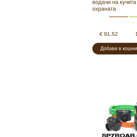
водачи на кучета
охраната
€ 91,52
Добави в кошни