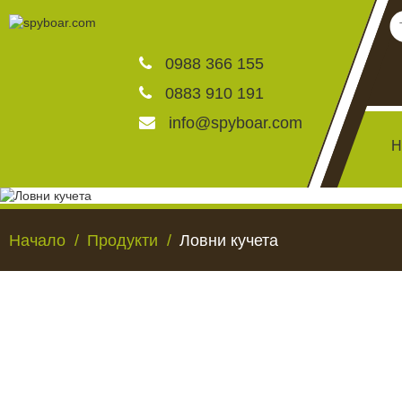
0988 366 155
0883 910 191
info@spyboar.com
Н
Ловни камери
Начало
Продукти
Ловни кучета
Фотокапани на живо
Камери за видеонаблю
ЛОВНИ КАМЕРИ
ФОТОКАПАНИ НА
Хранилки