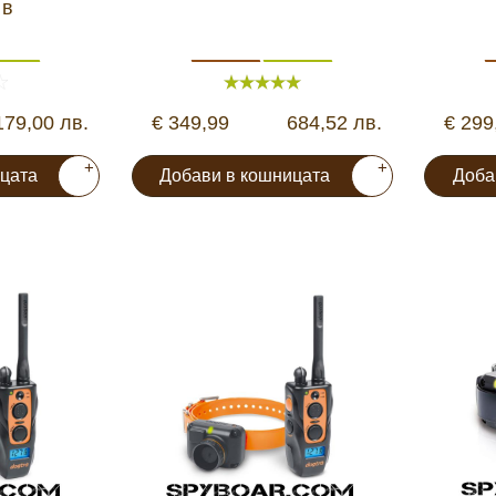
 в
179,00 лв.
€ 349,99
684,52 лв.
€ 299
+
+
цата
Добави в кошницата
Доба