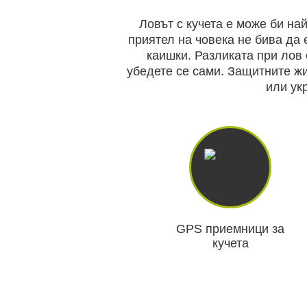
Чакала
Ловът с кучета е може би на
приятел на човека не бива да 
каишки. Разликата при лов 
Ловни кучета
ЛОВНИ КУЧЕТА
ЛОВНО ОБОРУД
убедете се сами. Защитните жи
или ук
Ловно оборудване
Самозащита
БЕЗОПАСТНОСТ И
БОДИ КАМЕРИ И 
СИГУРНОСТ
КАМЕРИ
Къмпинг и хоби
Ловно облекло
GPS приемници за
кучета
Безопастност и сигурно
СПОРТНИ И СМАРТ
ВИДЕ
ЧАСОВНИЦИ