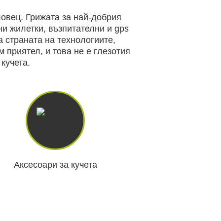
ловец. Грижата за най-добрия
ни жилетки, възпитателни и gps
а страната на технологиите,
 И ХОБИ
ЛОВНО ОБЛЕКЛО
 приятел, и това не е глезотия
кучета.
ПАНЕЛИ И
НОЩНО ВИЖДАНЕ
ДНИ
Аксесоари за кучета
АРХИВНИ ПРОДУКТИ