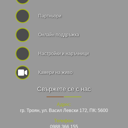
Партньори
Онлайн поддръжка
Hастройки и наръчници
Камери на живо
Свържете се с нас
Адрес:
гр. Троян, ул. Васил Левски 172, ПК: 5600
Телефон:
0988 366 155