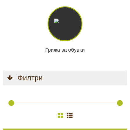
КАМЕРИ
Безопастност и
сигурност
Боди камери и екшън
камери
СПОРТНИ
ВИДЕОРЕГИСТРАТОРИ
ЗА
АРХИВНИ
Грижа за обувки
И
ПОДАРЪЦИ
ПРОДУКТИ
СМАРТ
Акумулатори и батерии
ЧАСОВНИЦИ
Соларни панели и
Филтри
зарядни
РАЗГЛЕДАЙ ПРОДУКТИ
Нощно виждане
Спортни и смарт
часовници