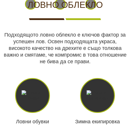
КАМЕРИ
НА
ЗА
видеонаблюдение
ЛОВНО ОБЛЕКЛО
ЖИВО
ВИДЕОНАБЛЮДЕНИЕ
Хранилки
Подходящото ловно облекло е ключов фактор за
Чакала
успешен лов. Освен подходящата украса,
високото качество на дрехите е също толкова
ЛОВНИ
Ловни кучета
ЛОВНО
САМОЗАЩИТА
КЪМПИНГ
ЛОВНО
важно и смятаме, че компромис в това отношение
КУЧЕТА
ОБОРУДВАНЕ
И ХОБИ
ОБЛЕКЛО
не бива да се прави.
Ловно оборудване
Самозащита
БЕЗОПАСТНОСТ
БОДИ
АКУМУЛАТОРИ
СОЛАРНИ
НОЩНО
Къмпинг и хоби
И
КАМЕРИ
И
ПАНЕЛИ
ВИЖДАНЕ
СИГУРНОСТ
И
БАТЕРИИ
И
Ловни обувки
Зимна екипировка
ЕКШЪН
ЗАРЯДНИ
Ловно облекло