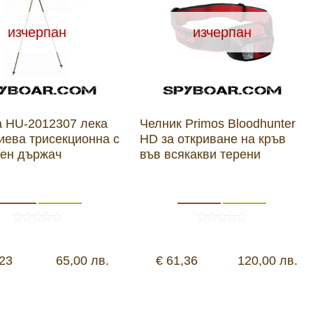
изчерпан
изчерпан
а HU-2012307 лека
Челник Primos Bloodhunter
иева трисекционна с
HD за откриване на кръв
зен държач
във всякакви терени
,23
65,00 лв.
€ 61,36
120,00 лв.