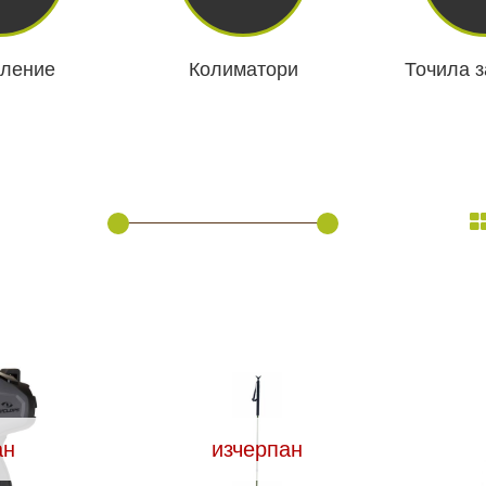
амери
ление
Колиматори
Точила з
РАЗГЛЕДАЙ ПРОДУКТИ
дни
ици
ан
изчерпан