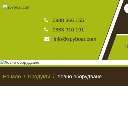
0988 366 155
0883 910 191
info@spyboar.com
Н
Ловни камери
Начало
Продукти
Ловно оборудване
Фотокапани на живо
Камери за видеонаблю
ЛОВНИ КАМЕРИ
ФОТОКАПАНИ НА
Хранилки