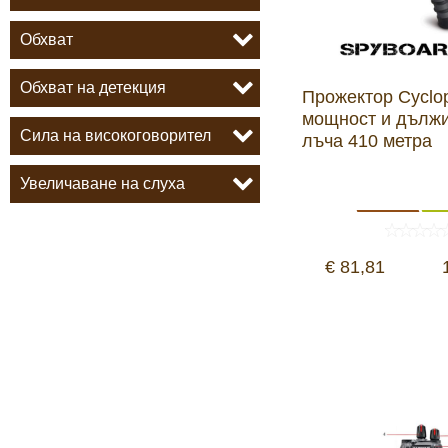
Обхват
Обхват на детекция
Прожектор Cyclo
мощност и дължи
Сила на високоговорител
лъча 410 метра
Увеличаване на слуха
€ 81,81