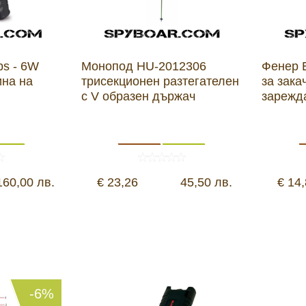
ps - 6W
Монопод HU-2012306
Фенер 
на на
трисекционен разтегателен
за зака
с V образен държач
зарежд
160,00 лв.
€ 23,26
45,50 лв.
€ 14
-6%