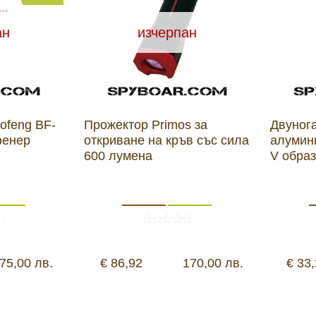
ан
изчерпан
ofeng BF-
Прожектор Primos за
Двуног
фенер
откриване на кръв със сила
алумин
600 лумена
V обра
75,00 лв.
€ 86,92
170,00 лв.
€ 33