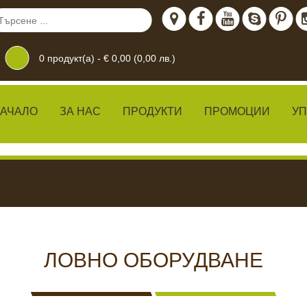
0
продукт(а) -
€ 0,00 (0,00 лв.)
АЧАЛО
ЗА НАС
ПРОДУКТИ
ПРОМОЦИИ
У
дение
 ЖИВО
КАМЕРИ ЗА
ХРАН
ЛОВНО ОБОРУДВАНЕ
ВИДЕОНАБЛЮДЕНИЕ