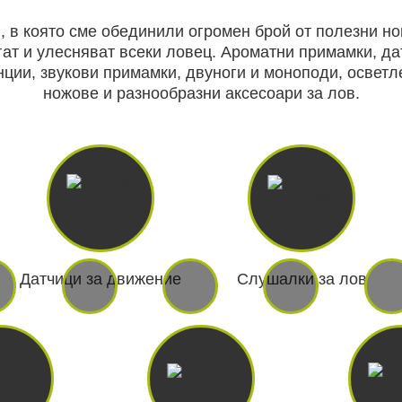
, в която сме обединили огромен брой от полезни н
ат и улесняват всеки ловец. Ароматни примамки, д
ции, звукови примамки, двуноги и моноподи, осветл
ВАНЕ
САМОЗАЩИТА
КЪМПИНГ
ножове и разнообразни аксесоари за лов.
ЕКШЪН
АКУМУЛАТОРИ И БАТЕРИИ
СОЛАРНИ 
ЗАРЯ
Датчици за движение
Слушалки за лов
ст
ОРЕГИСТРАТОРИ
ЗА ПОДАРЪЦИ