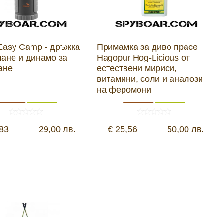
Easy Camp - дръжка
Примамка за диво прасе
чане и динамо за
Hagopur Hog-Licious от
ане
естествени мириси,
витамини, соли и аналози
на феромони
,83
29,00 лв.
€ 25,56
50,00 лв.