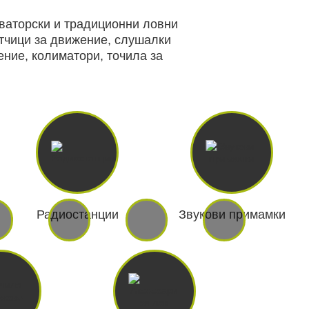
оваторски и традиционни ловни
атчици за движение, слушалки
ение, колиматори, точила за
 И ХОБИ
ЛОВНО ОБЛЕКЛО
ПАНЕЛИ И
НОЩНО ВИЖДАНЕ
ДНИ
Радиостанции
Звукови примамки
АРХИВНИ ПРОДУКТИ