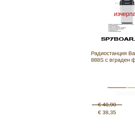
изчерп
Радиостанция Ba
888S с вграден 
€ 40,90
€ 38,35