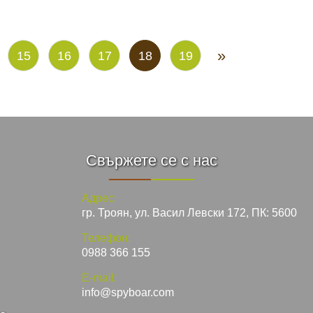
»
15
16
17
18
19
Свържете се с нас
Адрес:
гр. Троян, ул. Васил Левски 172, ПК: 5600
Телефон:
0988 366 155
E-mail:
info@spyboar.com