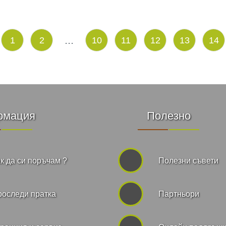
...
1
2
10
11
12
13
14
рмация
Полезно
к да си поръчам ?
Полезни съвети
роследи пратка
Партньори