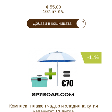
€ 55,00
107,57 лв.
+
Добави в кошницата
-11%
Комплект плажен чадър и хладилна кутия
капацитет 12 литра