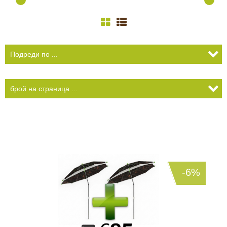
КАМЕРИ
Безопастност и
сигурност
Боди камери и екшън
камери
СПОРТНИ
ВИДЕОРЕГИСТРАТОРИ
ЗА
АРХИВНИ
И
ПОДАРЪЦИ
ПРОДУКТИ
СМАРТ
Акумулатори и батерии
ЧАСОВНИЦИ
Соларни панели и
зарядни
РАЗГЛЕДАЙ ПРОДУКТИ
-6%
Нощно виждане
Спортни и смарт
часовници