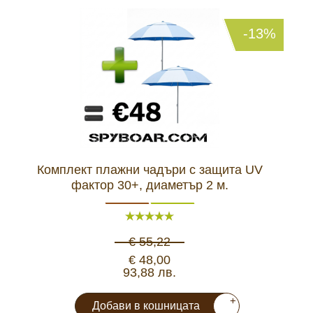
-13%
Комплект плажни чадъри с защита UV
фактор 30+, диаметър 2 м.
€ 55,22
€ 48,00
93,88 лв.
+
Добави в кошницата