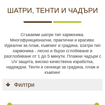
КАМЕРИ
НА
ЗА
видеонаблюдение
ЖИВО
ВИДЕОНАБЛЮДЕНИЕ
ШАТРИ, ТЕНТИ И ЧАДЪРИ
Хранилки
Чакала
Сгъваеми шатри тип хармоника.
Многофункционални, практични и красиви.
ЛОВНИ
Ловни кучета
ЛОВНО
САМОЗАЩИТА
КЪМПИНГ
ЛОВНО
Идеални за плаж, къмпинг и градина. Шатри тип
КУЧЕТА
ОБОРУДВАНЕ
И ХОБИ
ОБЛЕКЛО
хармоника - лесно и бързо сглобяване и
разглобяване от 1 до 5 минути. Плажни чадъри с
Ловно оборудване
UV защита, високо качествена изработка,
надеждни. Тенти и сенници за градина, плаж и
къмпинг
Самозащита
Филтри
БЕЗОПАСТНОСТ
БОДИ
АКУМУЛАТОРИ
СОЛАРНИ
НОЩНО
Къмпинг и хоби
И
КАМЕРИ
И
ПАНЕЛИ
ВИЖДАНЕ
СИГУРНОСТ
И
БАТЕРИИ
И
ЕКШЪН
ЗАРЯДНИ
Ловно облекло