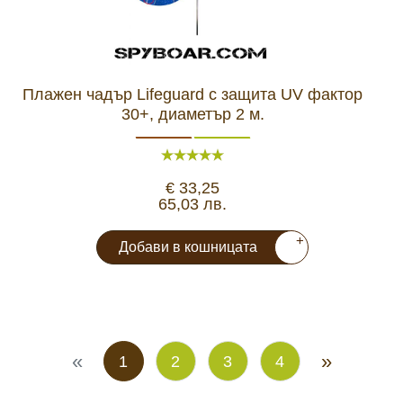
Плажен чадър Lifeguard с защита UV фактор
30+, диаметър 2 м.
€ 33,25
65,03 лв.
+
Добави в кошницата
«
»
1
2
3
4