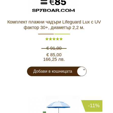
Видеорегистратори
Комплект плажни чадъри Lifeguard Lux с UV
За подаръци
фактор 30+, диаметър 2,2 м.
Архивни продукти
€ 91,00
€ 85,00
166,25 лв.
+
Добави в кошницата
-11%