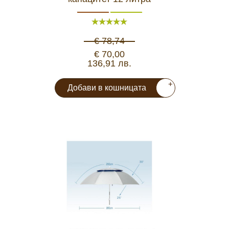
€ 78,74
€ 70,00
136,91 лв.
+
Добави в кошницата