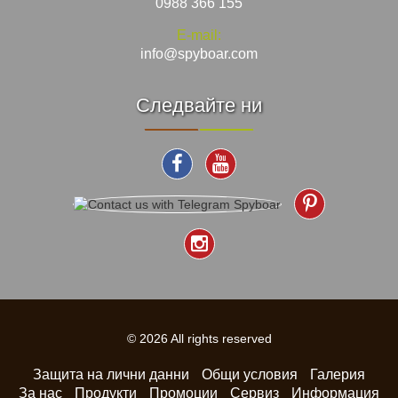
0988 366 155
E-mail:
info@spyboar.com
Следвайте ни
© 2026 All rights reserved
Защита на лични данни
Общи условия
Галерия
За нас
Продукти
Промоции
Сервиз
Информация