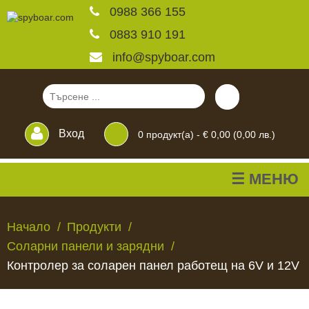
0988 366 155
0883 910 191
info@spyboar.com
Вход
0
продукт(а) -
€ 0,00 (0,00 лв.)
☰ МЕНЮ
Ловни камери
Начало
Продукти
Соларни панели и зарядни
Фотокапани на живо
Контролер за соларен панел работещ на 6V и 12V
Камери за
ЛОВНИ
ФОТОКАПАНИ
КАМЕРИ
ХРАНИЛКИ
ЧАКАЛА