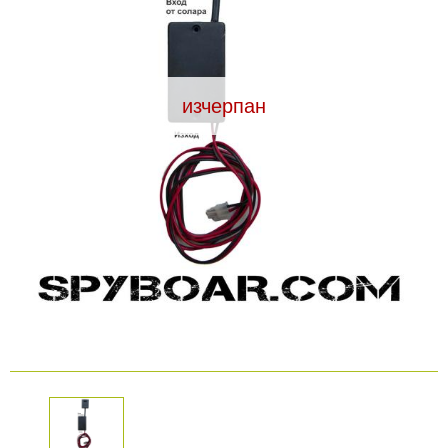
Видеорегистратори
За подаръци
изчерпан
Архивни продукти