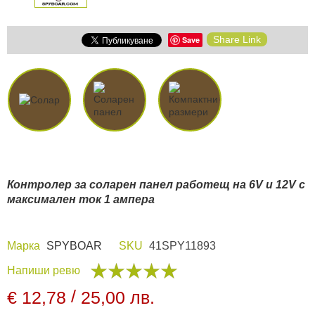
Share Link
Save
Контролер за соларен панел работещ на 6V и 12V с
максимален ток 1 ампера
Марка
SPYBOAR
SKU
41SPY11893
Напиши ревю
/
€ 12,78
25,00 лв.