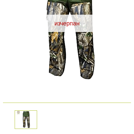
Видеорегистратори
изчерпан
За подаръци
Архивни продукти