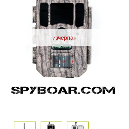
Видеорегистратори
За подаръци
изчерпан
Архивни продукти