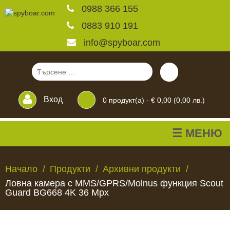
0988 366 155
0883 910 191
info@spyboar.com
Вход
0
продукт(а) -
€ 0,00 (0,00 лв.)
☰ МЕНЮ
Ловни камери
Начало
Продукти
Архивни продукти
Ловна камера с MMS/GPRS/Molnus функция Scout
Фотокапани на живо
Guard BG668 4K 36 Mpx
Камери за
ЛОВНИ
ФОТОКАПАНИ
КАМЕРИ
ХРАНИЛКИ
ЧАКАЛА