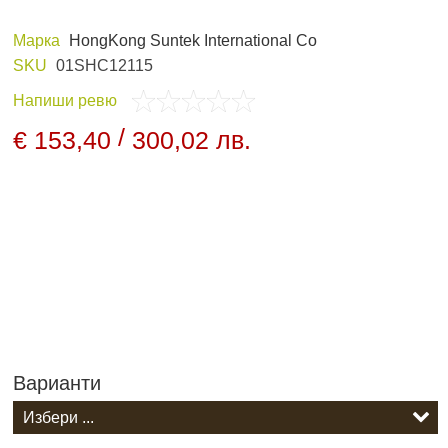
Марка
HongKong Suntek International Co
SKU
01SHC12115
 И ХОБИ
ЛОВНО ОБЛЕКЛО
Напиши ревю
/
€ 153,40
300,02 лв.
ПАНЕЛИ И
НОЩНО ВИЖДАНЕ
ДНИ
Варианти
АРХИВНИ ПРОДУКТИ