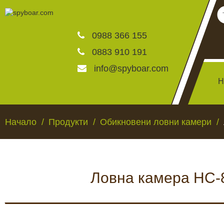
0988 366 155
0883 910 191
info@spyboar.com
Н
Ловни камери
Начало
Продукти
Обикновени ловни камери
Фотокапани на живо
Ловна камера HC-8
Камери за видеонаблю
ЛОВНИ КАМЕРИ
ФОТОКАПАНИ НА
Хранилки