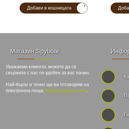
+
Добави в кошницата
Доба
Магазин Spyboar
Инфо
Уважаеми клиенти, можете да се
свържете с нас по удобен за вас начин.
Ка
Най-бързо и точно ще ви отговорим на
електронна поща:
info@spyboar.com
.
П
Га