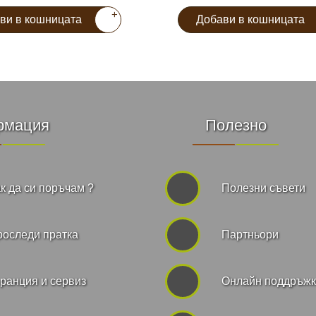
+
ви в кошницата
Добави в кошницата
рмация
Полезно
к да си поръчам ?
Полезни съвети
роследи пратка
Партньори
ранция и сервиз
Онлайн поддръж