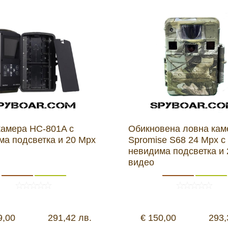
камера HC-801A с
Обикновена ловна кам
ма подсветка и 20 Mpx
Spromise S68 24 Mpx с
невидима подсветка и
видео
9,00
291,42 лв.
€ 150,00
293,