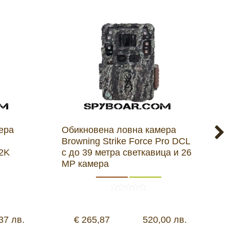
ера
Обикновена ловна камера
О
Browning Strike Force Pro DCL
B
 2K
с до 39 метра светкавица и 26
с
MP камера
37 лв.
€ 265,87
520,00 лв.