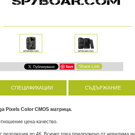
амери
РАЗГЛЕДАЙ ПРОДУКТИ
дни
Share Link
Save
ици
СПЕЦИФИКАЦИИ
СЪДЪРЖАНИЕ
a Pixels Color CMOS матрица.
отношение цена-качество.
 с резолюция до 4К. Всичко това придружено от невидима и