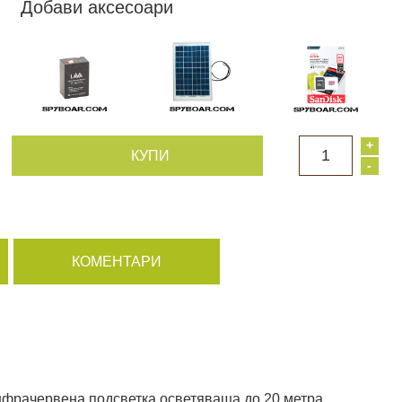
Добави аксесоари
+
1
КУПИ
-
КОМЕНТАРИ
нфрачервена подсветка осветяваща до 20 метра.