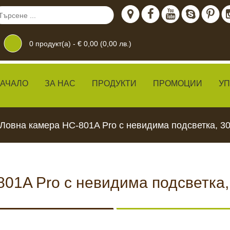
0
продукт(а) -
€ 0,00 (0,00 лв.)
АЧАЛО
ЗА НАС
ПРОДУКТИ
ПРОМОЦИИ
У
Ловна камера HC-801A Pro с невидима подсветка, 3
01A Pro с невидима подсветка,
дение
 ЖИВО
КАМЕРИ ЗА
ХРАН
ВИДЕОНАБЛЮДЕНИЕ