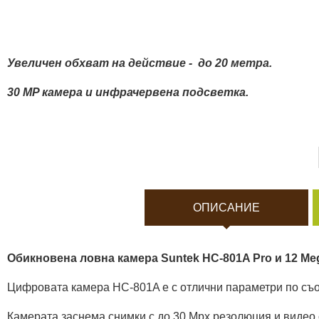
Боди камери и екшън к
Акумулатори и батерии
Увеличен обхват на действие - до 20 метра.
Соларни панели и заря
30 MP камера и инфрачервена подсветка.
Нощно виждане
Спортни и смарт часовн
ОПИСАНИЕ
Видеорегистратори
Обикновена ловна камера Suntek HC-801A Pro и 12 Meg
За подаръци
Цифровата камера HC-801A е с отлични параметри по съ
Архивни продукти
Камерата заснема снимки с до 30 Mpx резолюция и видео