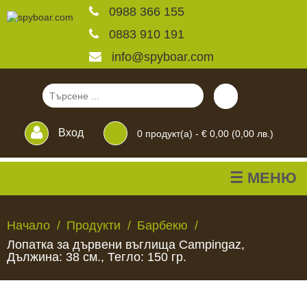
0988 366 155
0883 910 191
info@spyboar.com
Вход
0
продукт(а) -
€ 0,00 (0,00 лв.)
☰ МЕНЮ
Ловни камери
Начало
Продукти
Барбекю
Лопатка за дървени въглища Campingaz,
Фотокапани на живо
Дължина: 38 см., Тегло: 150 гр.
Камери за
ЛОВНИ
ФОТОКАПАНИ
КАМЕРИ
ХРАНИЛКИ
ЧАКАЛА