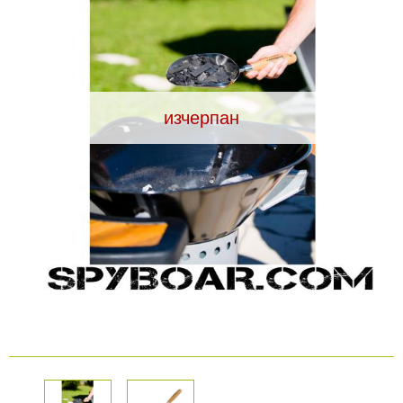
Видеорегистратори
За подаръци
изчерпан
Архивни продукти