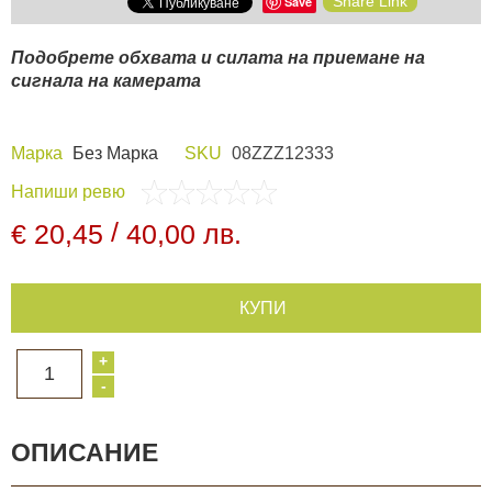
Share Link
Save
Видеорегистратори
Подобрете обхвата и силата на приемане на
сигнала на камерата
За подаръци
Марка
Без Марка
SKU
08ZZZ12333
Архивни продукти
Напиши ревю
/
€ 20,45
40,00 лв.
КУПИ
+
1
-
ОПИСАНИЕ