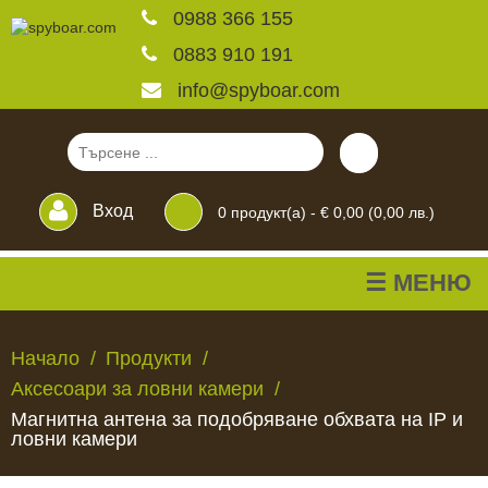
0988 366 155
0883 910 191
info@spyboar.com
Вход
0
продукт(а) -
€ 0,00 (0,00 лв.)
☰ МЕНЮ
Ловни камери
Начало
Продукти
Аксесоари за ловни камери
Фотокапани на живо
Магнитна антена за подобряване обхвата на IP и
ловни камери
Камери за
ЛОВНИ
ФОТОКАПАНИ
КАМЕРИ
ХРАНИЛКИ
ЧАКАЛА