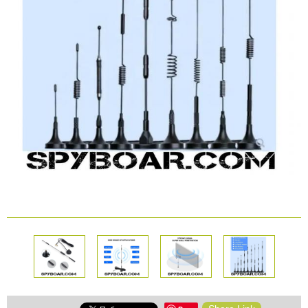
КАМЕРИ
Безопастност и
сигурност
Боди камери и екшън
камери
СПОРТНИ
ВИДЕОРЕГИСТРАТОРИ
ЗА
АРХИВНИ
И
ПОДАРЪЦИ
ПРОДУКТИ
СМАРТ
Акумулатори и батерии
ЧАСОВНИЦИ
Соларни панели и
зарядни
РАЗГЛЕДАЙ ПРОДУКТИ
Нощно виждане
Спортни и смарт
часовници