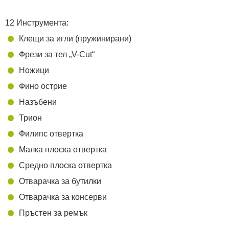
12 Инструмента:
Клещи за игли (пружинирани)
Фрези за тел „V-Cut“
Ножици
Фино острие
Назъбени
Трион
Филипс отвертка
Малка плоска отвертка
Средно плоска отвертка
Отварачка за бутилки
Отварачка за консерви
Пръстен за ремък