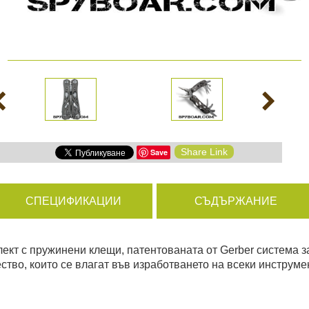
амери
РАЗГЛЕДАЙ ПРОДУКТИ
дни
Share Link
Save
ици
СПЕЦИФИКАЦИИ
СЪДЪРЖАНИЕ
ект с пружинени клещи, патентованата от Gerber система з
ство, които се влагат във изработването на всеки инструме