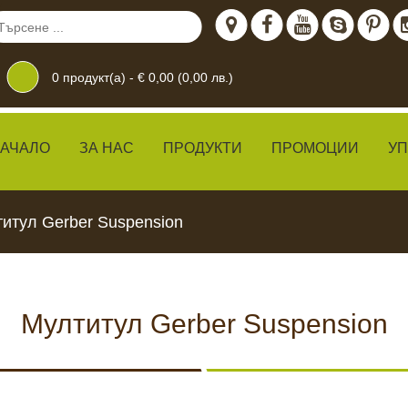
0
продукт(а) -
€ 0,00 (0,00 лв.)
АЧАЛО
ЗА НАС
ПРОДУКТИ
ПРОМОЦИИ
У
итул Gerber Suspension
Мултитул Gerber Suspension
дение
 ЖИВО
КАМЕРИ ЗА
ХРАН
ВИДЕОНАБЛЮДЕНИЕ