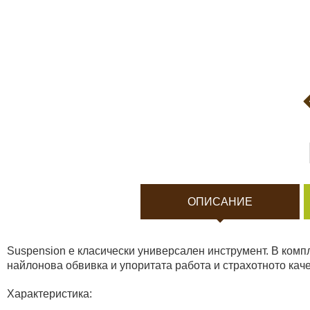
Боди камери и екшън к
Акумулатори и батерии
Соларни панели и заря
Нощно виждане
Спортни и смарт часовн
ОПИСАНИЕ
Видеорегистратори
Suspension е класически универсален инструмент. В компл
За подаръци
найлонова обвивка и упоритата работа и страхотното каче
Характеристика:
Архивни продукти