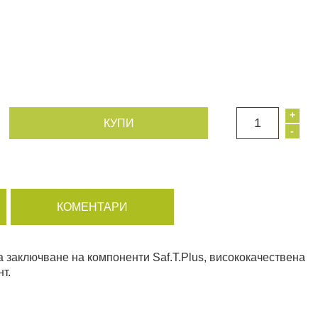
+
1
КУПИ
-
КОМЕНТАРИ
а заключване на компоненти Saf.T.Plus, висококачествена
нт.