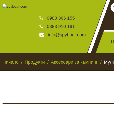
0988 366 155
0883 910 191
info@spyboar.com
Н
Ловни камери
Начало
Продукти
Аксесоари за къмпинг
Мулт
Фотокапани на живо
Камери за видеонаблю
ЛОВНИ КАМЕРИ
ФОТОКАПАНИ НА
Хранилки