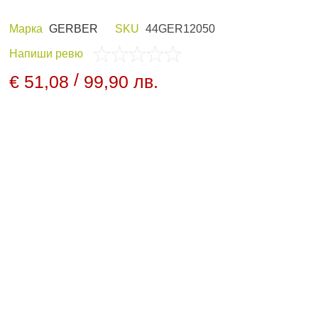
Марка
GERBER
SKU
44GER12050
Напиши ревю
 И ХОБИ
ЛОВНО ОБЛЕКЛО
/
€ 51,08
99,90 лв.
ПАНЕЛИ И
НОЩНО ВИЖДАНЕ
ДНИ
АРХИВНИ ПРОДУКТИ