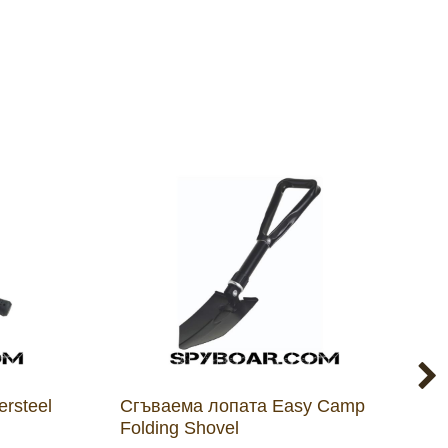
rsteel
Сгъваема лопата Easy Camp
З
Folding Shovel
P