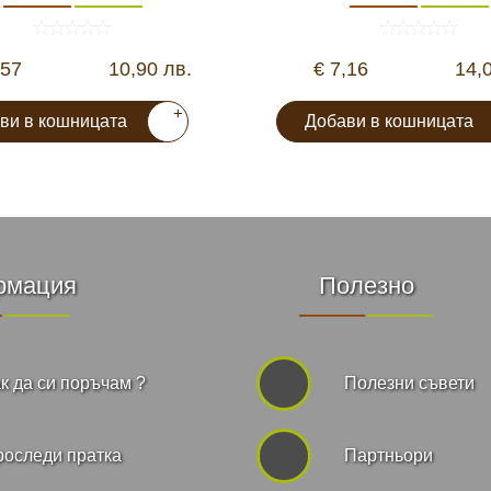
,57
10,90 лв.
€ 7,16
14,
+
ви в кошницата
Добави в кошницата
рмация
Полезно
к да си поръчам ?
Полезни съвети
роследи пратка
Партньори