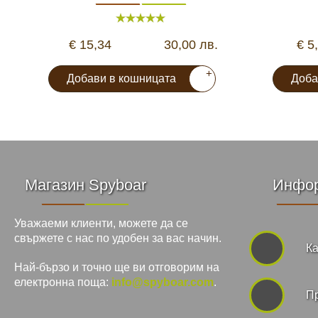
€ 15,34
30,00 лв.
€ 5
+
Добави в кошницата
Доба
Магазин Spyboar
Инфо
Уважаеми клиенти, можете да се
свържете с нас по удобен за вас начин.
Ка
Най-бързо и точно ще ви отговорим на
електронна поща:
info@spyboar.com
.
П