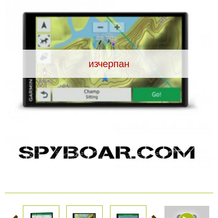
Видеорегистратори
За подаръци
изчерпан
Архивни продукти