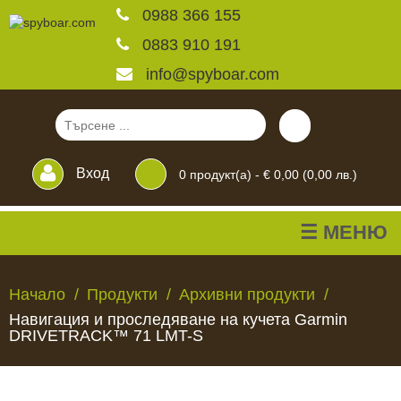
0988 366 155
0883 910 191
info@spyboar.com
Вход
0
продукт(а) -
€ 0,00 (0,00 лв.)
☰ МЕНЮ
Ловни камери
Начало
Продукти
Архивни продукти
Навигация и проследяване на кучета Garmin
Фотокапани на живо
DRIVETRACK™ 71 LMT-S
Камери за
ЛОВНИ
ФОТОКАПАНИ
КАМЕРИ
ХРАНИЛКИ
ЧАКАЛА