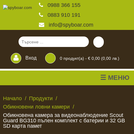
0988 366 155
0883 910 191
info@spyboar.com
Вход
0
продукт(а) -
€ 0,00 (0,00 лв.)
☰ МЕНЮ
Ловни камери
Начало
Продукти
Обикновени ловни камери
Фотокапани на живо
Обикновена камера за видеонаблюдение Scout
Guard BG310 пълен комплект с батерии и 32 GB
SD карта памет
Камери за
ЛОВНИ
ФОТОКАПАНИ
КАМЕРИ
ХРАНИЛКИ
ЧАКАЛА