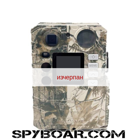
Видеорегистратори
За подаръци
Архивни продукти
изчерпан