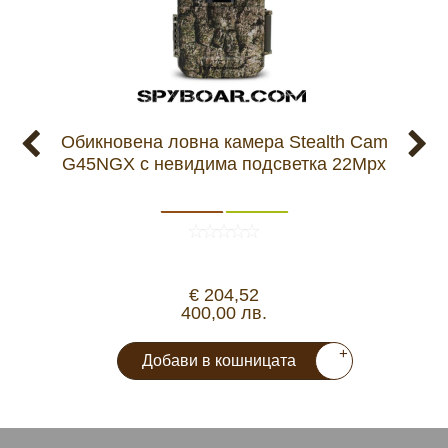
Обикновена ловна камера Stealth Cam
Ло
G45NGX с невидима подсветка 22Mpx
€ 204,52
400,00 лв.
+
Добави в кошницата