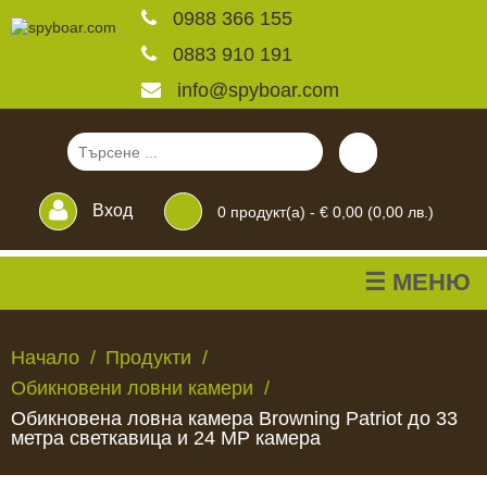
0988 366 155
0883 910 191
info@spyboar.com
Вход
0
продукт(а) -
€ 0,00 (0,00 лв.)
☰ МЕНЮ
Ловни камери
Начало
Продукти
Обикновени ловни камери
Фотокапани на живо
Обикновена ловна камера Browning Patriot до 33
метра светкавица и 24 MP камера
Камери за
ЛОВНИ
ФОТОКАПАНИ
КАМЕРИ
ХРАНИЛКИ
ЧАКАЛА