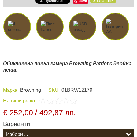
Share Link
Save
Видеорегистратори
За подаръци
Архивни продукти
Обикновена ловна камера Browning Patriot с двойна
леща.
Марка
Browning
SKU
01BRW12179
Напиши ревю
/
€ 252,00
492,87 лв.
Варианти