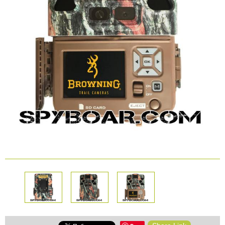
КАМЕРИ
Безопастност и
сигурност
Боди камери и екшън
камери
СПОРТНИ
ВИДЕОРЕГИСТРАТОРИ
ЗА
АРХИВНИ
И
ПОДАРЪЦИ
ПРОДУКТИ
СМАРТ
Акумулатори и батерии
ЧАСОВНИЦИ
Соларни панели и
зарядни
РАЗГЛЕДАЙ ПРОДУКТИ
Нощно виждане
Спортни и смарт
часовници