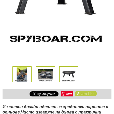
КАМЕРИ
Безопастност и
сигурност
Боди камери и екшън
камери
СПОРТНИ
ВИДЕОРЕГИСТРАТОРИ
ЗА
АРХИВНИ
И
ПОДАРЪЦИ
ПРОДУКТИ
СМАРТ
Акумулатори и батерии
ЧАСОВНИЦИ
Соларни панели и
зарядни
РАЗГЛЕДАЙ ПРОДУКТИ
Нощно виждане
Share Link
Save
Спортни и смарт
Изчистен дизайн идеален за градински партита с
часовници
огньове.Чисто изгаряне на дърва с практични