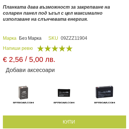
Планката дава възможност за закрепване на
Видеорегистратори
соларен панел под ъгъл с цел максимално
използване на слънчевата енергия.
За подаръци
Марка
Без Марка
SKU
09ZZZ11904
Архивни продукти
Напиши ревю
/
€ 2,56
5,00 лв.
Добави аксесоари
КУПИ