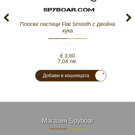
Плоски ластици Flat Smooth с двойна
Въж
кука
€ 3,60
7,04 лв.
+
Добави в кошницата
Магазин Spyboar