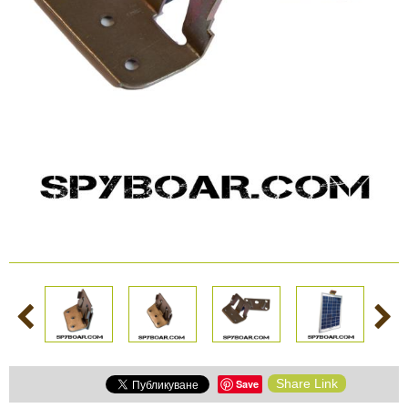
КАМЕРИ
Безопастност и
сигурност
Боди камери и екшън
камери
СПОРТНИ
ВИДЕОРЕГИСТРАТОРИ
ЗА
АРХИВНИ
И
ПОДАРЪЦИ
ПРОДУКТИ
СМАРТ
Акумулатори и батерии
ЧАСОВНИЦИ
Соларни панели и
зарядни
РАЗГЛЕДАЙ ПРОДУКТИ
Нощно виждане
Спортни и смарт
Share Link
Save
часовници