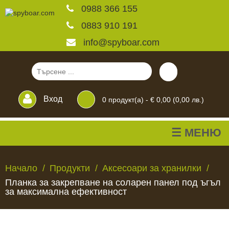
0988 366 155
0883 910 191
info@spyboar.com
Вход
0
продукт(а) -
€ 0,00 (0,00 лв.)
☰ МЕНЮ
Ловни камери
Начало
Продукти
Аксесоари за хранилки
Планка за закрепване на соларен панел под ъгъл
Фотокапани на живо
за максимална ефективност
Камери за
ЛОВНИ
ФОТОКАПАНИ
КАМЕРИ
ХРАНИЛКИ
ЧАКАЛА