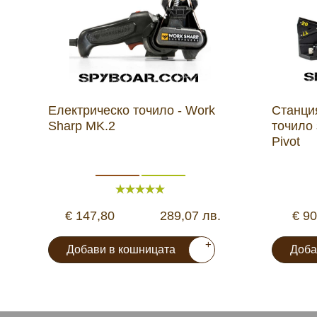
Електрическо точило - Work
Станция
Sharp MK.2
точило 
Pivot
€ 147,80
289,07 лв.
€ 90
+
Добави в кошницата
Доба