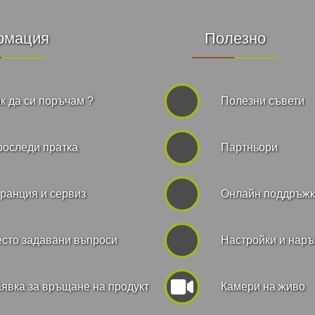
рмация
Полезно
к да си поръчам ?
Полезни съвети
роследи пратка
Партньори
ранция и сервиз
Онлайн поддръж
сто задавани въпроси
Hастройки и нар
явка за връщане на продукт
Камери на живо