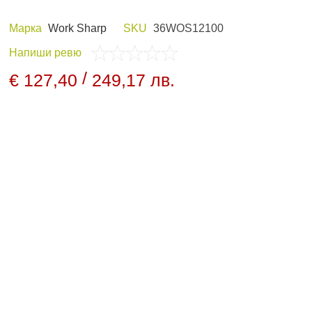
Марка
Work Sharp
SKU
36WOS12100
Напиши ревю
 И ХОБИ
ЛОВНО ОБЛЕКЛО
/
€ 127,40
249,17 лв.
ПАНЕЛИ И
НОЩНО ВИЖДАНЕ
ДНИ
АРХИВНИ ПРОДУКТИ