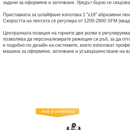
задачи за оформяне и заточване. Уредът бързо се свързва 
Приставката за шлайфане използва 1 ”x18” абразивни ленти 
Скоростта на лентата се регулира от 1200-2800 SFM (квад
Централната позиция на горните две ролки е регулируема,
позволява да персонализирате режещия си ръб, за да от
е подобно по дизайн на системите, които използват проф
машина за оформяне, заточване и усъвършенстване на ва