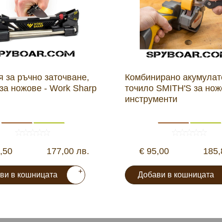
 за ръчно заточване,
Комбинирано акумулат
за ножове - Work Sharp
точило SMITH'S за нож
инструменти
,50
177,00 лв.
€ 95,00
185,
+
ви в кошницата
Добави в кошницата