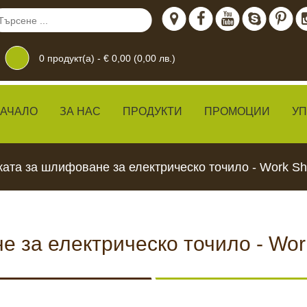
0
продукт(а) -
€ 0,00 (0,00 лв.)
АЧАЛО
ЗА НАС
ПРОДУКТИ
ПРОМОЦИИ
У
ата за шлифоване за електрическо точило - Work Sha
 за електрическо точило - Work 
дение
 ЖИВО
КАМЕРИ ЗА
ХРАН
ВИДЕОНАБЛЮДЕНИЕ