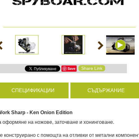
амери
РАЗГЛЕДАЙ ПРОДУКТИ
дни
Share Link
Save
ици
СПЕЦИФИКАЦИИ
СЪДЪРЖАНИЕ
rk Sharp - Ken Onion Edition
а оформяне на ножове, заточване и хонинговане.
 конструирано с помощта на отливки от метални компонент