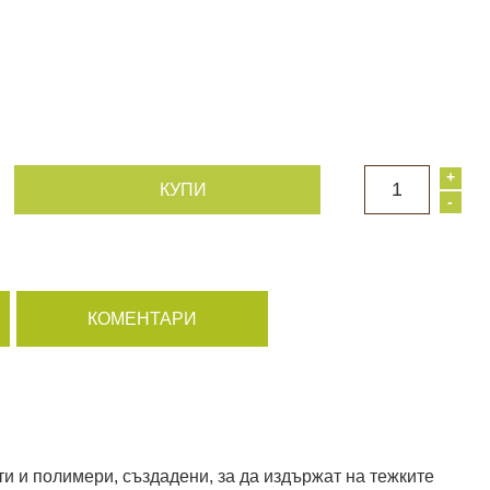
+
1
КУПИ
-
КОМЕНТАРИ
и и полимери, създадени, за да издържат на тежките