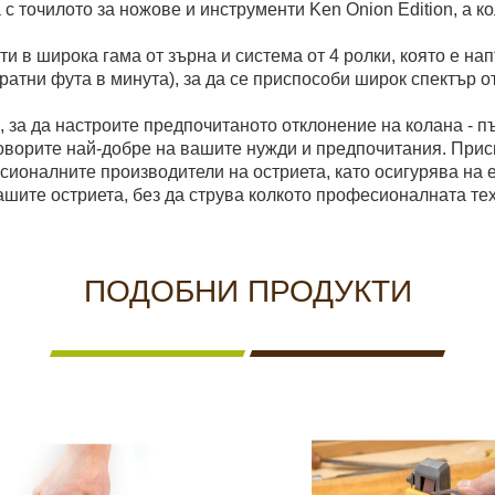
с точилото за ножове и инструменти Ken Onion Edition, а к
в широка гама от зърна и система от 4 ролки, която е напъл
ратни фута в минута), за да се приспособи широк спектър о
 за да настроите предпочитаното отклонение на колана - пъ
говорите най-добре на вашите нужди и предпочитания. При
есионалните производители на остриета, като осигурява на 
шите остриета, без да струва колкото професионалната тех
ПОДОБНИ ПРОДУКТИ