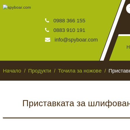
0988 366 155
0883 910 191
info@spyboar.com
Н
Ловни камери
Начало
Продукти
Точила за ножове
Приставк
Фотокапани на живо
Приставката за шлифоване
Камери за видеонаблю
ЛОВНИ КАМЕРИ
ФОТОКАПАНИ НА
Хранилки