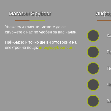
Магазин Spyboar
Инфо
Уважаеми клиенти, можете да се
свържете с нас по удобен за вас начин.
Ка
Най-бързо и точно ще ви отговорим на
електронна поща:
info@spyboar.com
.
П
Га
Че
За