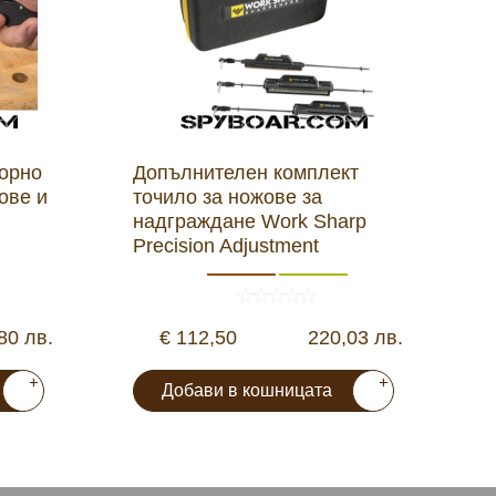
орно
Допълнителен комплект
ове и
точило за ножове за
надграждане Work Sharp
Precision Adjustment
80 лв.
€ 112,50
220,03 лв.
+
+
Добави в кошницата