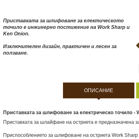
Боди камери и екшън к
Акумулатори и батерии
Приставката за шлифоване за електическото
точило e инжинерно постижение на Work Sharp и
Ken Onion.
Соларни панели и заря
Изключителен дизайн, практичен и лесен за
ползване.
Нощно виждане
Спортни и смарт часовн
ОПИСАНИЕ
Видеорегистратори
Приставката за шлифоване за eлектрическо точило - Wo
За подаръци
Приставката за шлайфане на остриета е предназначена з
Архивни продукти
Приспособлението за шлифоване на остриета Work Sharp е