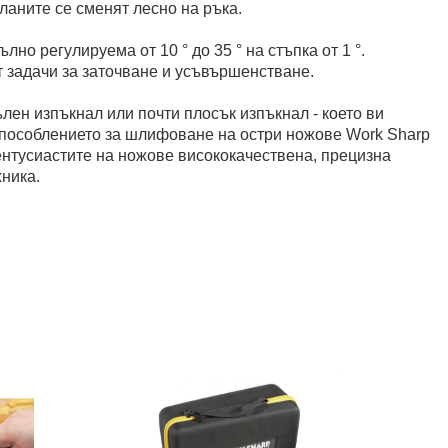
оланите се сменят лесно на ръка.
но регулируема от 10 ° до 35 ° на стъпка от 1 °.
т задачи за заточване и усъвършенстване.
лен изпъкнал или почти плосък изпъкнал - което ви
способлението за шлифоване на остри ножове Work Sharp
ентусиастите на ножове висококачествена, прецизна
ника.