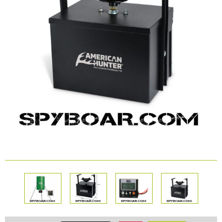
КАМЕРИ
Безопастност и
сигурност
Боди камери и екшън
камери
СПОРТНИ
ВИДЕОРЕГИСТРАТОРИ
ЗА
АРХИВНИ
И
ПОДАРЪЦИ
ПРОДУКТИ
СМАРТ
Акумулатори и батерии
ЧАСОВНИЦИ
Соларни панели и
зарядни
РАЗГЛЕДАЙ ПРОДУКТИ
Нощно виждане
Спортни и смарт
часовници