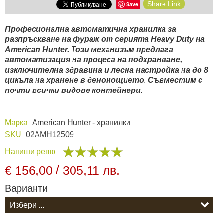
Share Link
Save
Видеорегистратори
Професионална автоматична хранилка за
разпръскване на фураж от серията Heavy Duty на
American Hunter. Този механизъм предлага
За подаръци
автоматизация на процеса на подхранване,
изключителна здравина и лесна настройка на до 8
Архивни продукти
цикъла на хранене в денонощието. Съвместим с
почти всички видове контейнери.
Марка
American Hunter - хранилки
SKU
02AMH12509
Напиши ревю
/
€ 156,00
305,11 лв.
Варианти