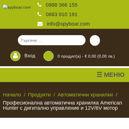
0988 366 155
0883 910 191
info@spyboar.com
Вход
0
продукт(а) -
€ 0,00 (0,00 лв.)
☰ МЕНЮ
Ловни камери
Начало
Продукти
Автоматични хранилки
Професионална автоматична хранилка American
Фотокапани на живо
Hunter с дигитално управление и 12V/6V мотор
Камери за
ЛОВНИ
ФОТОКАПАНИ
КАМЕРИ
ХРАНИЛКИ
ЧАКАЛА