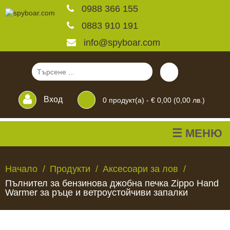
0988 366 155
0883 910 191
info@spyboar.com
Вход
0
продукт(а) -
€ 0,00 (0,00 лв.)
☰ МЕНЮ
Ловни камери
Начало
Продукти
Аксесоари за лов
Пълнител за бензинова джобна печка Zippo Hand
Фотокапани на живо
Warmer за ръце и ветроустойчиви запалки
Камери за
ЛОВНИ
ФОТОКАПАНИ
КАМЕРИ
ХРАНИЛКИ
ЧАКАЛА