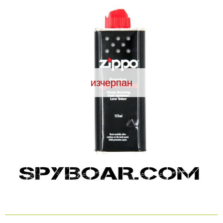
Видеорегистратори
За подаръци
Архивни продукти
изчерпан