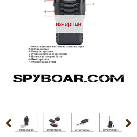
Видеорегистратори
изчерпан
За подаръци
Архивни продукти