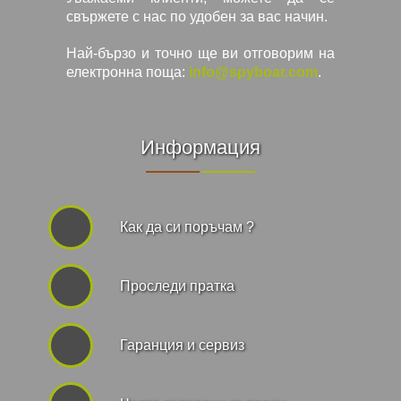
свържете с нас по удобен за вас начин.
Най-бързо и точно ще ви отговорим на
електронна поща:
info@spyboar.com
.
Информация
Как да си поръчам ?
Проследи пратка
Гаранция и сервиз