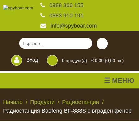
0988 366 155
0883 910 191
info@spyboar.com
Вход
0
продукт(а) -
€ 0,00 (0,00 лв.)
☰ МЕНЮ
Ловни камери
Начало
Продукти
Радиостанции
Радиостанция Baofeng BF-888S с вграден фенер
Фотокапани на живо
Камери за
ЛОВНИ
ФОТОКАПАНИ
КАМЕРИ
ХРАНИЛКИ
ЧАКАЛА