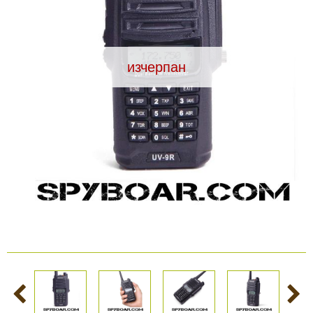
Видеорегистратори
изчерпан
За подаръци
Архивни продукти