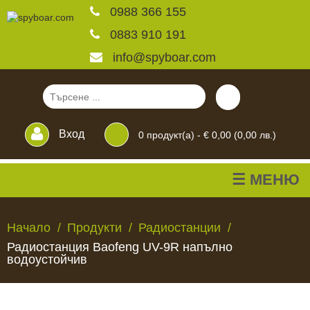
0988 366 155
0883 910 191
info@spyboar.com
Вход
0
продукт(а) -
€ 0,00 (0,00 лв.)
☰ МЕНЮ
Ловни камери
Начало
Продукти
Радиостанции
Радиостанция Baofeng UV-9R напълно
Фотокапани на живо
водоустойчив
Камери за
ЛОВНИ
ФОТОКАПАНИ
КАМЕРИ
ХРАНИЛКИ
ЧАКАЛА