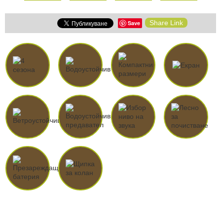
Share Link
Save