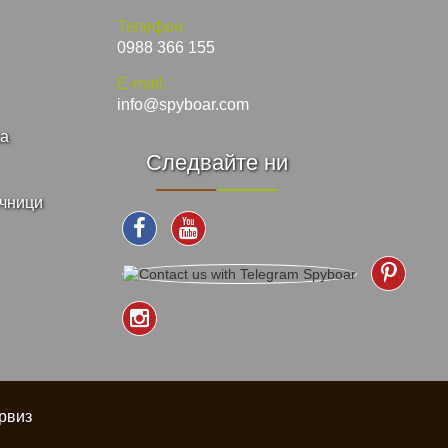
Телефон:
0988 366 155
E-mail:
info@spyboar.com
ка
Следвайте ни
ъчници
рвиз