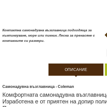
Боди камери и екшън к
Акумулатори и батерии
Соларни панели и заря
Компактна самонадувна възглавница подходяща за
къмпингуване, море или пикник. Лесна за пренасяне с
компакните си размери.
Нощно виждане
Спортни и смарт часовн
ОПИСАНИЕ
Видеорегистратори
Самонадувна възглавница - Coleman
За подаръци
Комфортната самонадувна възглавниц
Изработена е от приятен на допир пол
Архивни продукти