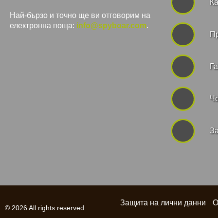
Ка
Най-бързо и точно ще ви отговорим на
електронна поща:
info@spyboar.com
.
П
Га
Че
За
Защита на лични данни
О
© 2026 All rights reserved