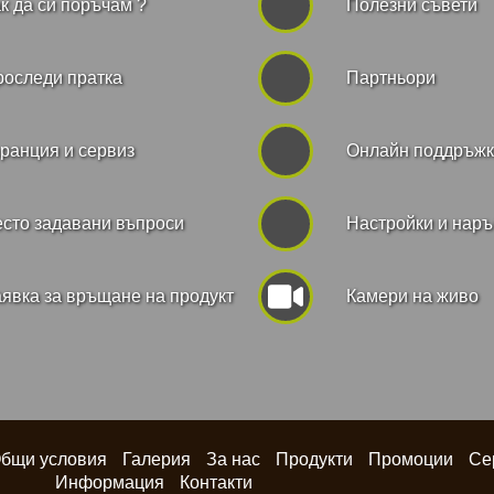
к да си поръчам ?
Полезни съвети
роследи пратка
Партньори
ранция и сервиз
Онлайн поддръж
сто задавани въпроси
Hастройки и нар
явка за връщане на продукт
Камери на живо
бщи условия
Галерия
За нас
Продукти
Промоции
Се
Информация
Контакти