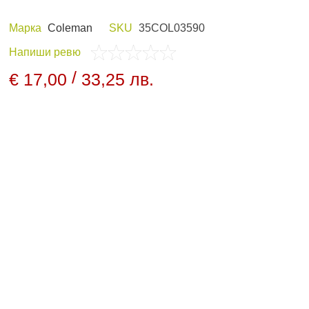
Марка
Coleman
SKU
35COL03590
Напиши ревю
 И ХОБИ
ЛОВНО ОБЛЕКЛО
/
€ 17,00
33,25 лв.
ПАНЕЛИ И
НОЩНО ВИЖДАНЕ
ДНИ
АРХИВНИ ПРОДУКТИ