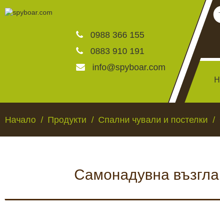
0988 366 155
0883 910 191
info@spyboar.com
Н
Ловни камери
Начало
Продукти
Спални чували и постелки
Фотокапани на живо
Самонадувна възглав
Камери за видеонаблю
ЛОВНИ КАМЕРИ
ФОТОКАПАНИ НА
Хранилки