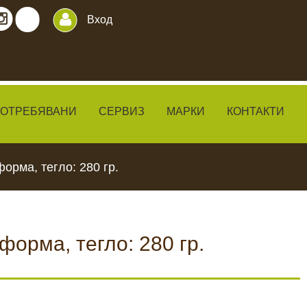
Вход
ПОТРЕБЯВАНИ
СЕРВИЗ
МАРКИ
КОНТАКТИ
орма, тегло: 280 гр.
орма, тегло: 280 гр.
ИЛКИ
ЧАКАЛА