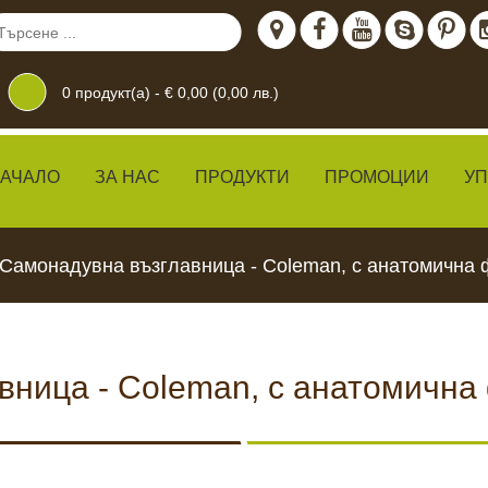
0
продукт(а) -
€ 0,00 (0,00 лв.)
АЧАЛО
ЗА НАС
ПРОДУКТИ
ПРОМОЦИИ
У
Самонадувна възглавница - Coleman, с анатомична ф
ница - Coleman, с анатомична ф
дение
 ЖИВО
КАМЕРИ ЗА
ХРАН
ВИДЕОНАБЛЮДЕНИЕ