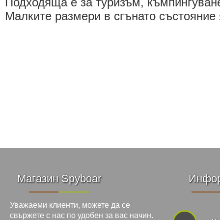
Подходяща е за туризъм, къмпингуване
Малките размери в сгънато състояние 
Магазин Spyboar
Инфо
Уважаеми клиенти, можете да се
свържете с нас по удобен за вас начин.