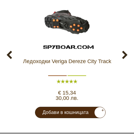
Ледоходки Veriga Dereze City Track
Га
€ 15,34
30,00 лв.
+
Добави в кошницата