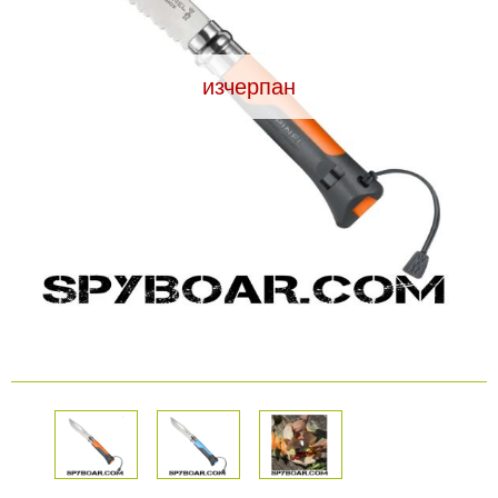
Видеорегистратори
изчерпан
За подаръци
Архивни продукти