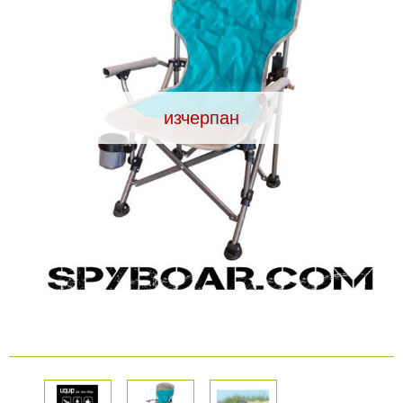
Видеорегистратори
За подаръци
изчерпан
Архивни продукти