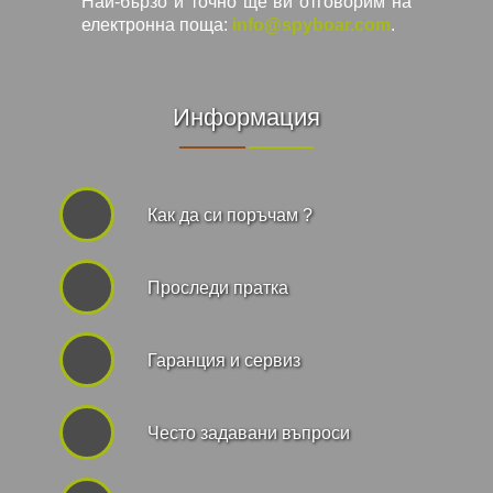
Най-бързо и точно ще ви отговорим на
електронна поща:
info@spyboar.com
.
Информация
Как да си поръчам ?
Проследи пратка
Гаранция и сервиз
Често задавани въпроси