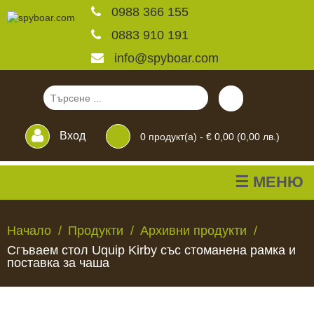
0988 366 155
0883 910 191
info@spyboar.com
Вход
0
продукт(а) -
€ 0,00 (0,00 лв.)
☰ МЕНЮ
Ловни камери
Начало
Продукти
Архивни продукти
Сгъваем стол Uquip Kirby със стоманена рамка и
Фотокапани на живо
поставка за чаша
Камери за
ЛОВНИ
ФОТОКАПАНИ
КАМЕРИ
ХРАНИЛКИ
ЧАКАЛА