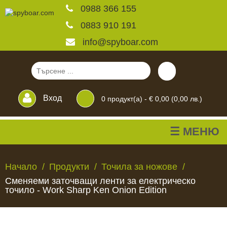
0988 366 155
0883 910 191
info@spyboar.com
Вход
0
продукт(а) -
€ 0,00 (0,00 лв.)
☰ МЕНЮ
Ловни камери
Начало
Продукти
Точила за ножове
Сменяеми заточващи ленти за електрическо
Фотокапани на живо
точило - Work Sharp Ken Onion Edition
Камери за
ЛОВНИ
ФОТОКАПАНИ
КАМЕРИ
ХРАНИЛКИ
ЧАКАЛА