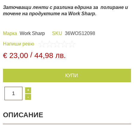
Заточващи ленти с разлина едрина за полиране и
Видеорегистратори
точене на продуктите на Work Sharp.
За подаръци
Марка
Work Sharp
SKU
36WOS12098
Напиши ревю
Архивни продукти
/
€ 23,00
44,98 лв.
КУПИ
+
1
-
ОПИСАНИЕ