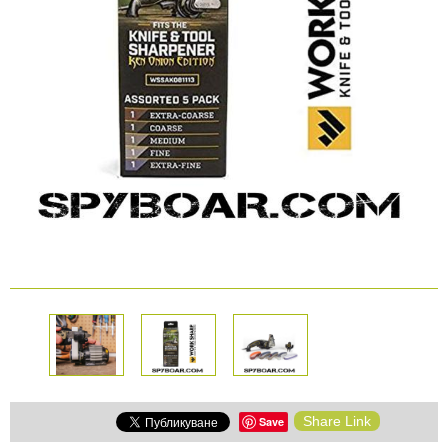
КАМЕРИ
Безопастност и
сигурност
Боди камери и екшън
камери
СПОРТНИ
ВИДЕОРЕГИСТРАТОРИ
ЗА
АРХИВНИ
И
ПОДАРЪЦИ
ПРОДУКТИ
СМАРТ
Акумулатори и батерии
ЧАСОВНИЦИ
Соларни панели и
зарядни
РАЗГЛЕДАЙ ПРОДУКТИ
Нощно виждане
Спортни и смарт
Share Link
Save
часовници