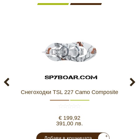
Снегоходки TSL 227 Camo Composite
С
€ 199,92
391,00 лв.
+
Добави в кошницата