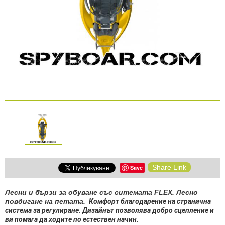
КАМЕРИ
Безопастност и
сигурност
Боди камери и екшън
камери
СПОРТНИ
ВИДЕОРЕГИСТРАТОРИ
ЗА
АРХИВНИ
И
ПОДАРЪЦИ
ПРОДУКТИ
СМАРТ
Акумулатори и батерии
ЧАСОВНИЦИ
Соларни панели и
зарядни
РАЗГЛЕДАЙ ПРОДУКТИ
Share Link
Save
Нощно виждане
Лесни и бързи за обуване със ситемата FLEX. Лесно
повдигане на петата.
Комфорт благодарение на странична
Спортни и смарт
система за регулиране
. Дизайнът позволява добро сцепление и
часовници
ви помага да ходите по естествен начин.