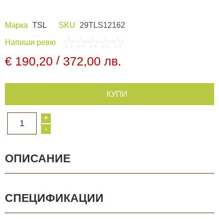
Видеорегистратори
Марка
TSL
SKU
29TLS12162
Напиши ревю
За подаръци
/
€ 190,20
372,00 лв.
Архивни продукти
КУПИ
+
1
-
ОПИСАНИЕ
СПЕЦИФИКАЦИИ