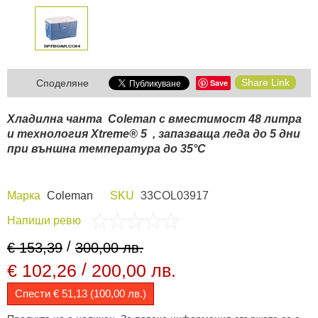
Share Link
Save
Споделяне
Хладилна чанта Coleman с вместимост 48 литра
и технология Xtreme® 5 , запазваща леда до 5 дни
при външна температура до 35°С
Марка
Coleman
SKU
33COL03917
Напиши ревю
/
€ 153,39
300,00 лв.
/
€ 102,26
200,00 лв.
Спести € 51,13 (100,00 лв.)