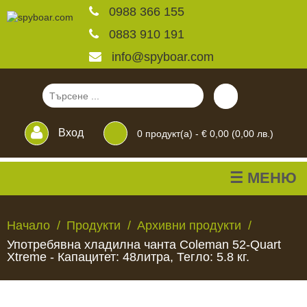
0988 366 155
0883 910 191
info@spyboar.com
Вход
0
продукт(а) -
€ 0,00 (0,00 лв.)
☰ МЕНЮ
Ловни камери
Начало
Продукти
Архивни продукти
Употребявна хладилна чанта Coleman 52-Quart
Фотокапани на живо
Xtreme - Капацитет: 48литра, Тегло: 5.8 кг.
Камери за
ЛОВНИ
ФОТОКАПАНИ
КАМЕРИ
ХРАНИЛКИ
ЧАКАЛА