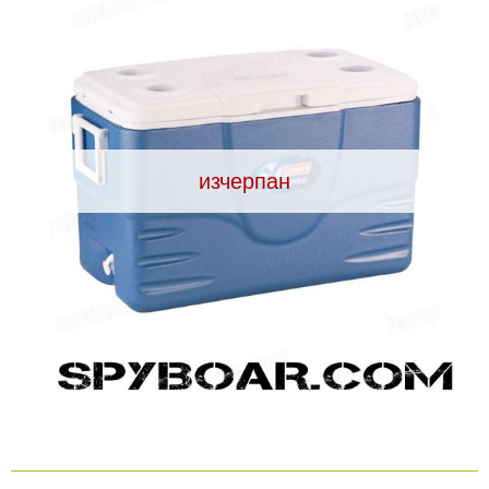
Видеорегистратори
За подаръци
Архивни продукти
изчерпан