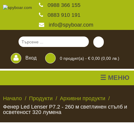
0988 366 155
0883 910 191
info@spyboar.com
Вход
0
продукт(а) -
€ 0,00 (0,00 лв.)
☰ МЕНЮ
Ловни камери
Начало
Продукти
Архивни продукти
Фенер Led Lenser Р7.2 - 260 м светлинен стълб и
Фотокапани на живо
осветеност 320 лумена
Камери за
ЛОВНИ
ФОТОКАПАНИ
КАМЕРИ
ХРАНИЛКИ
ЧАКАЛА