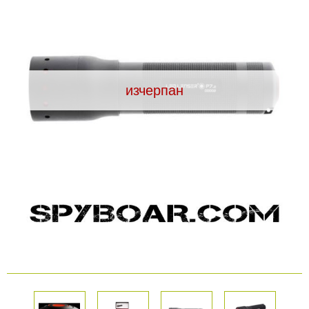
Видеорегистратори
За подаръци
изчерпан
Архивни продукти