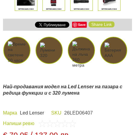
Share Link
Save
Най-продавания модел на Led Lenser на пазара с
редица функции и с 320 лумена
Марка
Led Lenser
SKU
26LED06407
Напиши ревю
/
€ 70,05
137,00 лв.