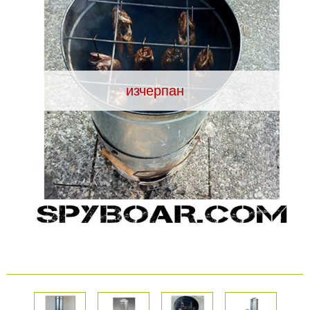
Видеорегистратори
За подаръци
изчерпан
Архивни продукти