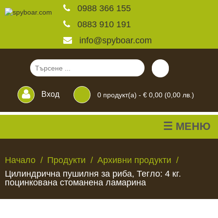
0988 366 155
0883 910 191
info@spyboar.com
Вход
0
продукт(а) -
€ 0,00 (0,00 лв.)
☰ МЕНЮ
Ловни камери
Начало
Продукти
Архивни продукти
Цилиндрична пушилня за риба, Тегло: 4 кг.
Фотокапани на живо
поцинкована стоманена ламарина
Камери за
ЛОВНИ
ФОТОКАПАНИ
КАМЕРИ
ХРАНИЛКИ
ЧАКАЛА