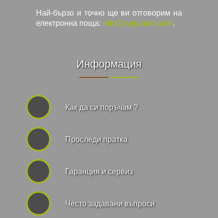
Най-бързо и точно ще ви отговорим на
електронна поща:
info@spyboar.com
.
Информация
Как да си поръчам ?
Проследи пратка
Гаранция и сервиз
Често задавани въпроси