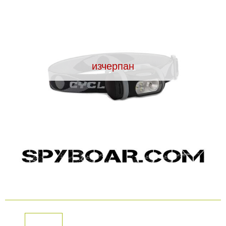
Видеорегистратори
За подаръци
изчерпан
Архивни продукти