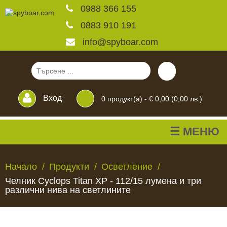
0988 366 155
0883 910 191
info@spyboar.com
Вход
0
продукт(а) -
€ 0,00 (0,00 лв.)
☰ МЕНЮ
Ловни камери
Начало
Продукти
Осветление
Челник Cyclops Titan XP - 112/15 лумена и три
Фотокапани на живо
различни нива на светлините
Камери за
ЛОВНИ
ФОТОКАПАНИ
КАМЕРИ
ХРАНИЛКИ
ЧАКАЛА