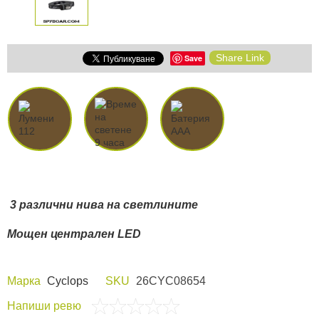
Share Link
Save
3 различни нива на светлините
Мощен централен LED
Марка
Cyclops
SKU
26CYC08654
Напиши ревю