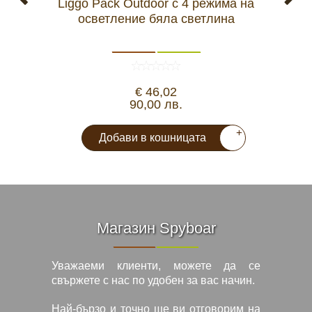
Liggo Pack Outdoor с 4 режима на
осветление бяла светлина
€ 46,02
90,00 лв.
+
Добави в кошницата
Магазин Spyboar
Уважаеми клиенти, можете да се
свържете с нас по удобен за вас начин.
Най-бързо и точно ще ви отговорим на