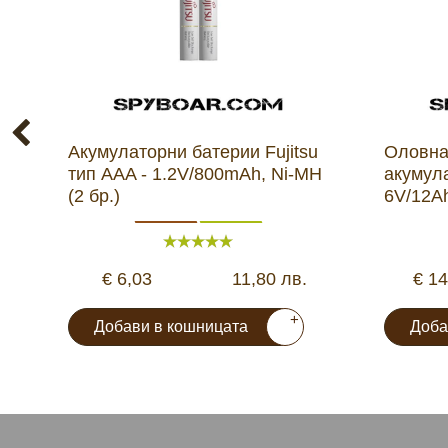
Акумулаторни батерии Fujitsu
Оловна
тип AAA - 1.2V/800mAh, Ni-MH
акумул
(2 бр.)
6V/12A
€ 6,03
11,80 лв.
€ 14
+
Добави в кошницата
Доба