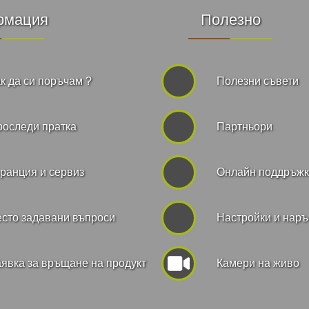
рмация
Полезно
к да си поръчам ?
Полезни съвети
роследи пратка
Партньори
ранция и сервиз
Онлайн поддръж
сто задавани въпроси
Hастройки и нар
явка за връщане на продукт
Камери на живо