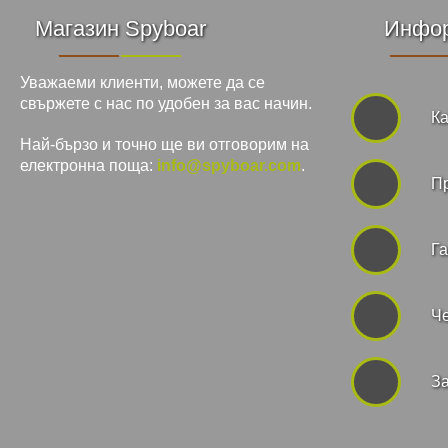
Магазин Spyboar
Инфо
Уважаеми клиенти, можете да се
свържете с нас по удобен за вас начин.
Ка
Най-бързо и точно ще ви отговорим на
електронна поща:
info@spyboar.com
.
П
Га
Че
За