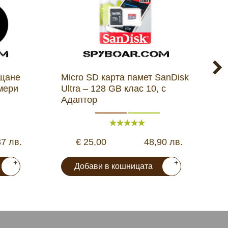
ащане
Micro SD карта памет SanDisk
Д
мери
Ultra – 128 GB клас 10, с
л
Адаптор
S
37 лв.
€ 25,00
48,90 лв.
+
+
Добави в кошницата