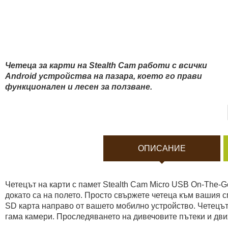
Боди камери и екшън к
Акумулатори и батерии
Соларни панели и заря
Четеца за карти на Stealth Cam работи с всички
Android устройства на пазара, което го прави
функционален и лесен за ползване.
Нощно виждане
Спортни и смарт часовн
ОПИСАНИЕ
Видеорегистратори
Четецът на карти с памет Stealth Cam Micro USB On-The-G
За подаръци
докато са на полето. Просто свържете четеца към вашия с
SD карта направо от вашето мобилно устройство. Четецъ
гама камери. Проследяването на дивечовите пътеки и дви
Архивни продукти