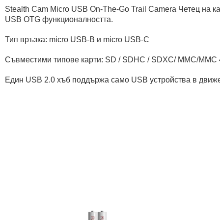
Stealth Cam Micro USB On-The-Go Trail Camera Четец на 
USB OTG функционалността.
Тип връзка: micro USB-B и micro USB-C
Съвместими типове карти: SD / SDHC / SDXC/ MMC/MMC 4.
Един USB 2.0 хъб поддържа само USB устройства в движ