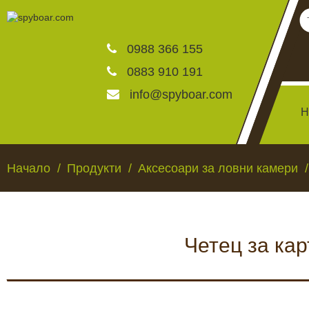
0988 366 155
0883 910 191
info@spyboar.com
Н
Ловни камери
Начало
Продукти
Аксесоари за ловни камери
Фотокапани на живо
Четец за кар
Камери за видеонаблю
ЛОВНИ КАМЕРИ
ФОТОКАПАНИ НА
Хранилки