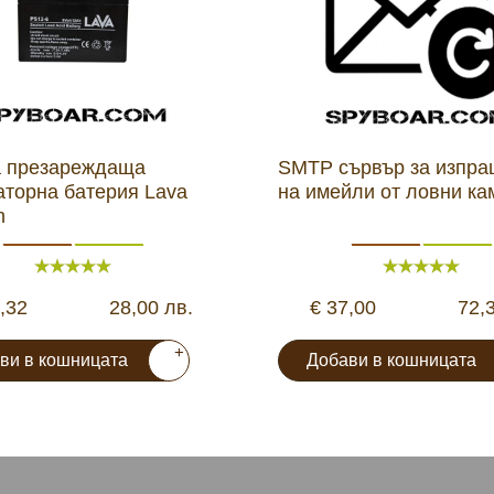
 презареждаща
SMTP сървър за изпр
аторна батерия Lava
на имейли от ловни ка
h
,32
28,00 лв.
€ 37,00
72,
+
ви в кошницата
Добави в кошницата