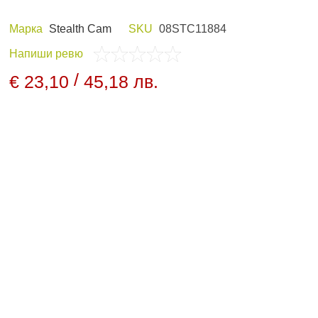
Марка
Stealth Cam
SKU
08STC11884
Напиши ревю
 И ХОБИ
ЛОВНО ОБЛЕКЛО
/
€ 23,10
45,18 лв.
ПАНЕЛИ И
НОЩНО ВИЖДАНЕ
ДНИ
АРХИВНИ ПРОДУКТИ