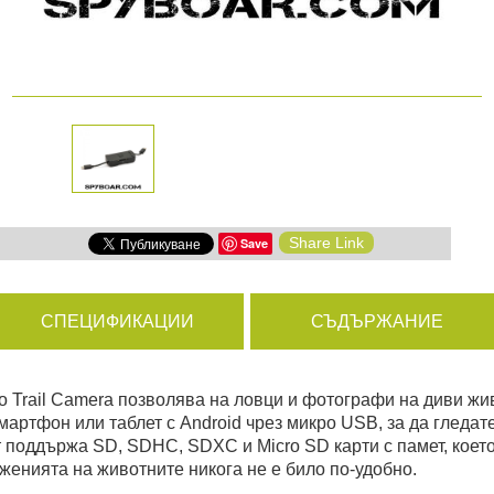
амери
РАЗГЛЕДАЙ ПРОДУКТИ
дни
Share Link
Save
ици
СПЕЦИФИКАЦИИ
СЪДЪРЖАНИЕ
o Trail Camera позволява на ловци и фотографи на диви жи
мартфон или таблет с Android чрез микро USB, за да гледат
т поддържа SD, SDHC, SDXC и Micro SD карти с памет, коет
женията на животните никога не е било по-удобно.