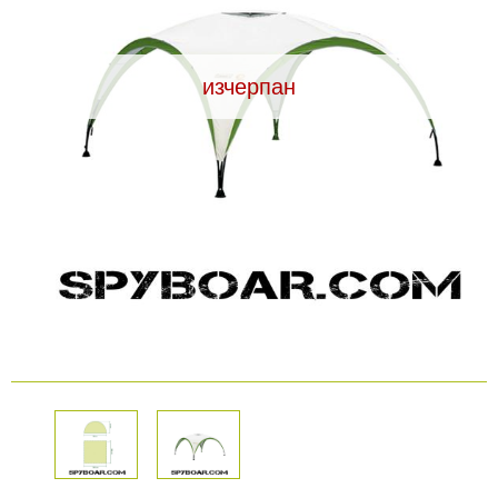
Видеорегистратори
изчерпан
За подаръци
Архивни продукти