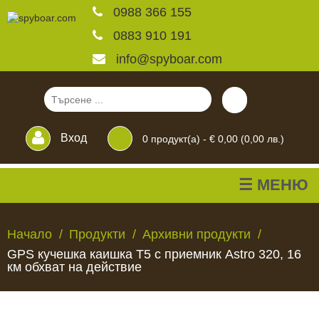
0988 366 155
0883 910 191
info@spyboar.com
Вход
0
продукт(а) -
€ 0,00 (0,00 лв.)
☰ МЕНЮ
Ловни камери
Начало
Продукти
Архивни продукти
GPS кучешка каишка T5 с приемник Astro 320, 16
Фотокапани на живо
км обхват на действие
Камери за
ЛОВНИ
ФОТОКАПАНИ
КАМЕРИ
ХРАНИЛКИ
ЧАКАЛА