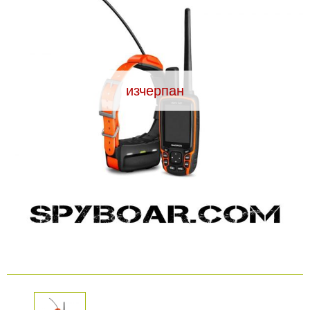
Видеорегистратори
За подаръци
изчерпан
Архивни продукти