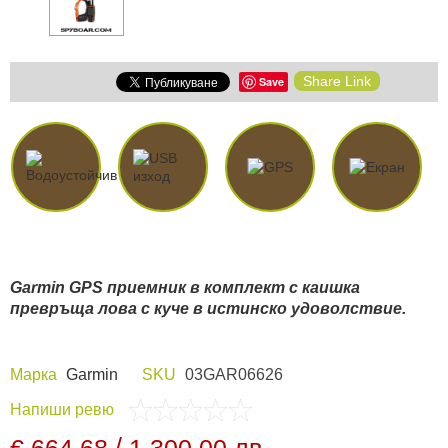
Share Link
Save
Garmin GPS приемник в комплект с каишка
превръща лова с куче в истинско удоволствие.
Марка
Garmin
SKU
03GAR06626
Напиши ревю
/
€ 664,68
1 300,00 лв.